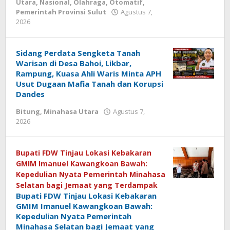
Utara
,
Nasional
,
Olahraga
,
Otomatif
,
Pemerintah Provinsi Sulut
Agustus 7,
2026
oleh
Josua
Makarunsala
Sidang Perdata Sengketa Tanah
Warisan di Desa Bahoi, Likbar,
Rampung, Kuasa Ahli Waris Minta APH
Usut Dugaan Mafia Tanah dan Korupsi
Dandes
Bitung
,
Minahasa Utara
Agustus 7,
2026
oleh
Josua
Makarunsala
Bupati FDW Tinjau Lokasi Kebakaran
GMIM Imanuel Kawangkoan Bawah:
Kepedulian Nyata Pemerintah Minahasa
Selatan bagi Jemaat yang Terdampak
Bupati FDW Tinjau Lokasi Kebakaran
GMIM Imanuel Kawangkoan Bawah:
Kepedulian Nyata Pemerintah
Minahasa Selatan bagi Jemaat yang