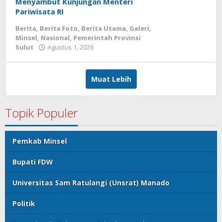
Menyambut Kunjungan Menteri
Pariwisata RI
Berita
,
Berita Foto
,
Berita Utama
,
Galeri
,
Minsel
,
Nasional
,
Pemerintah Provinsi
Sulut
Agustus 1, 2026
oleh
admin
media
Muat Lebih
Topik Populer
Pemkab Minsel
Bupati FDW
Universitas Sam Ratulangi (Unsrat) Manado
Politik