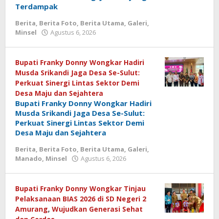
Terdampak
Berita
,
Berita Foto
,
Berita Utama
,
Galeri
,
Minsel
Agustus 6, 2026
oleh
admin
media
Bupati Franky Donny Wongkar Hadiri
Musda Srikandi Jaga Desa Se-Sulut:
Perkuat Sinergi Lintas Sektor Demi
Desa Maju dan Sejahtera
Bupati Franky Donny Wongkar Hadiri
Musda Srikandi Jaga Desa Se-Sulut:
Perkuat Sinergi Lintas Sektor Demi
Desa Maju dan Sejahtera
Berita
,
Berita Foto
,
Berita Utama
,
Galeri
,
Manado
,
Minsel
Agustus 6, 2026
oleh
admin
media
Bupati Franky Donny Wongkar Tinjau
Pelaksanaan BIAS 2026 di SD Negeri 2
Amurang
,
Wujudkan Generasi Sehat