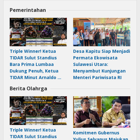
media
Pemerintahan
Triple Winner! Ketua
Desa Kapitu Siap Menjadi
TIDAR Sulut Standius
Permata Ekowisata
Bara Prima Lumbaa
Sulawesi Utara:
Dukung Penuh, Ketua
Menyambut Kunjungan
TIDAR Minut Arnaldo …
Menteri Pariwisata RI
Berita Olahrga
Triple Winner! Ketua
Komitmen Gubernus
TIDAR Sulut Standius
Yulius Selvanus Majukan