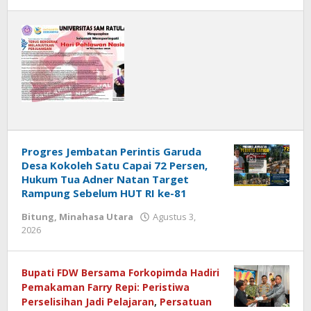
admin
media
Progres Jembatan Perintis Garuda
Desa Kokoleh Satu Capai 72 Persen,
Hukum Tua Adner Natan Target
Rampung Sebelum HUT RI ke-81
Bitung
,
Minahasa Utara
Agustus 3,
2026
oleh
Josua
Makarunsala
Bupati FDW Bersama Forkopimda Hadiri
Pemakaman Farry Repi: Peristiwa
Perselisihan Jadi Pelajaran
,
Persatuan