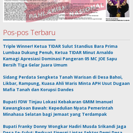
Pos-pos Terbaru
Triple Winner! Ketua TIDAR Sulut Standius Bara Prima
Lumbaa Dukung Penuh, Ketua TIDAR Minut Arnaldo
Kamagi Apresiasi Dominasi Pangeran 05 MC JOE Sapu
Bersih Tiga Gelar Juara Umum
Sidang Perdata Sengketa Tanah Warisan di Desa Bahoi,
Likbar, Rampung, Kuasa Ahli Waris Minta APH Usut Dugaan
Mafia Tanah dan Korupsi Dandes
Bupati FDW Tinjau Lokasi Kebakaran GMIM Imanuel
Kawangkoan Bawah: Kepedulian Nyata Pemerintah
Minahasa Selatan bagi Jemaat yang Terdampak
Bupati Franky Donny Wongkar Hadiri Musda Srikandi Jaga
Desa Se-Sulut: Perkuat Sinergi Lintas Sektor Demi Desa