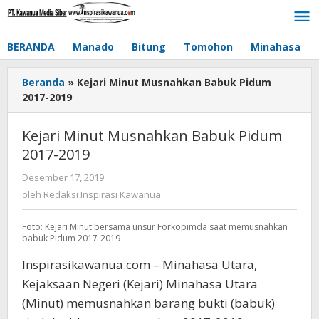
Lewati
ke
konten
BERANDA
Manado
Bitung
Tomohon
Minahasa
Beranda
»
Kejari Minut Musnahkan Babuk Pidum
2017-2019
Kejari Minut Musnahkan Babuk Pidum
2017-2019
Desember 17, 2019
oleh
Redaksi
oleh
Redaksi Inspirasi Kawanua
Inspirasi
Kawanua
Foto: Kejari Minut bersama unsur Forkopimda saat memusnahkan
babuk Pidum 2017-2019
Inspirasikawanua.com – Minahasa Utara,
Kejaksaan Negeri (Kejari) Minahasa Utara
(Minut) memusnahkan barang bukti (babuk)