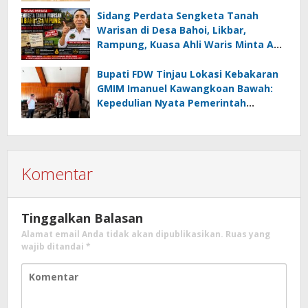
Minahasa Selatan
Sidang Perdata Sengketa Tanah
Warisan di Desa Bahoi, Likbar,
Rampung, Kuasa Ahli Waris Minta APH
Usut Dugaan Mafia Tanah dan
Korupsi Dandes
Bupati FDW Tinjau Lokasi Kebakaran
GMIM Imanuel Kawangkoan Bawah:
Kepedulian Nyata Pemerintah
Minahasa Selatan bagi Jemaat yang
Terdampak
Komentar
Tinggalkan Balasan
Alamat email Anda tidak akan dipublikasikan.
Ruas yang
wajib ditandai
*