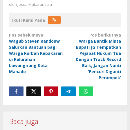
oleh
Josua Makarunsala
Ikuti Kami Pada
Navigasi
Pos sebelumnya
Pos berikutnya
Wagub Steven Kandouw
Warga Bantik Minta
pos
Salurkan Bantuan bagi
Bupati JG Tempatkan
Warga Korban Kebakaran
Pejabat Hukum Tua
di Kelurahan
Dengan Track Record
Lawangirung Kota
Baik, Jangan Nanti
Manado
‘Pencuri Diganti
Perampok’
Baca juga