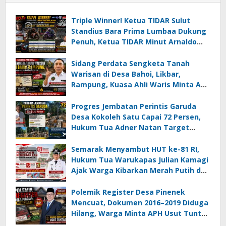
Triple Winner! Ketua TIDAR Sulut
Standius Bara Prima Lumbaa Dukung
Penuh, Ketua TIDAR Minut Arnaldo
Kamagi Apresiasi Dominasi Pangeran
05 MC JOE Sapu Bersih Tiga Gelar
Sidang Perdata Sengketa Tanah
Juara Umum
Warisan di Desa Bahoi, Likbar,
Rampung, Kuasa Ahli Waris Minta APH
Usut Dugaan Mafia Tanah dan
Korupsi Dandes
Progres Jembatan Perintis Garuda
Desa Kokoleh Satu Capai 72 Persen,
Hukum Tua Adner Natan Target
Rampung Sebelum HUT RI ke-81
Semarak Menyambut HUT ke-81 RI,
Hukum Tua Warukapas Julian Kamagi
Ajak Warga Kibarkan Merah Putih dan
Gotong Royong Percantik Lingkungan
Polemik Register Desa Pinenek
Mencuat, Dokumen 2016–2019 Diduga
Hilang, Warga Minta APH Usut Tuntas
Dugaan Penahanan Register oleh Eks