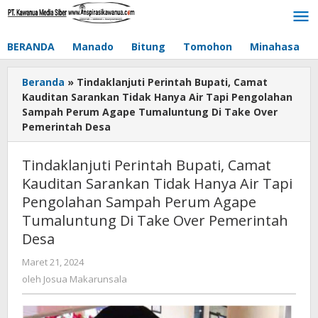
Lewati
ke
konten
BERANDA
Manado
Bitung
Tomohon
Minahasa
Beranda
»
Tindaklanjuti Perintah Bupati, Camat
Kauditan Sarankan Tidak Hanya Air Tapi Pengolahan
Sampah Perum Agape Tumaluntung Di Take Over
Pemerintah Desa
Tindaklanjuti Perintah Bupati, Camat
Kauditan Sarankan Tidak Hanya Air Tapi
Pengolahan Sampah Perum Agape
Tumaluntung Di Take Over Pemerintah
Desa
Maret 21, 2024
oleh
Josua
oleh
Josua Makarunsala
Makarunsala