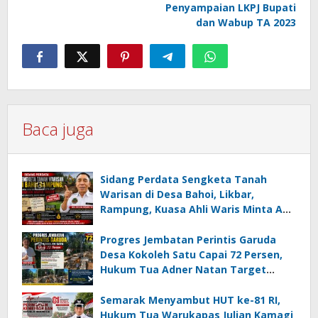
Penyampaian LKPJ Bupati
dan Wabup TA 2023
Baca juga
Sidang Perdata Sengketa Tanah
Warisan di Desa Bahoi, Likbar,
Rampung, Kuasa Ahli Waris Minta APH
Usut Dugaan Mafia Tanah dan
Korupsi Dandes
Progres Jembatan Perintis Garuda
Desa Kokoleh Satu Capai 72 Persen,
Hukum Tua Adner Natan Target
Rampung Sebelum HUT RI ke-81
Semarak Menyambut HUT ke-81 RI,
Hukum Tua Warukapas Julian Kamagi