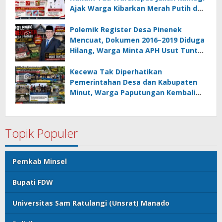
Ajak Warga Kibarkan Merah Putih dan
Gotong Royong Percantik Lingkungan
Polemik Register Desa Pinenek
Mencuat, Dokumen 2016–2019 Diduga
Hilang, Warga Minta APH Usut Tuntas
Dugaan Penahanan Register oleh Eks
Kumtua HK
Kecewa Tak Diperhatikan
Pemerintahan Desa dan Kabupaten
Minut, Warga Paputungan Kembali
Patungan, Kali Ini Rehabilitasi
Tambatan Perahu
Topik Populer
Pemkab Minsel
Bupati FDW
Universitas Sam Ratulangi (Unsrat) Manado