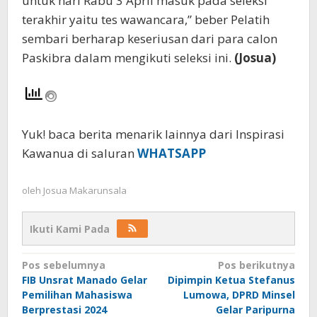
untuk hari Rabu 3 April masuk pada seleksi
terakhir yaitu tes wawancara,” beber Pelatih
sembari berharap keseriusan dari para calon
Paskibra dalam mengikuti seleksi ini.
(Josua)
Yuk! baca berita menarik lainnya dari Inspirasi
Kawanua di saluran
WHATSAPP
oleh
Josua Makarunsala
Ikuti Kami Pada
Navigasi
Pos sebelumnya
Pos berikutnya
FIB Unsrat Manado Gelar
Dipimpin Ketua Stefanus
pos
Pemilihan Mahasiswa
Lumowa, DPRD Minsel
Berprestasi 2024
Gelar Paripurna