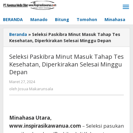
Lewati
ke
konten
BERANDA
Manado
Bitung
Tomohon
Minahasa
Beranda
»
Seleksi Paskibra Minut Masuk Tahap Tes
Kesehatan, Diperkirakan Selesai Minggu Depan
Seleksi Paskibra Minut Masuk Tahap Tes
Kesehatan, Diperkirakan Selesai Minggu
Depan
Maret 27, 2024
oleh
Josua
oleh
Josua Makarunsala
Makarunsala
Minahasa Utara,
www.inspirasikawanua.com
– Seleksi pasukan