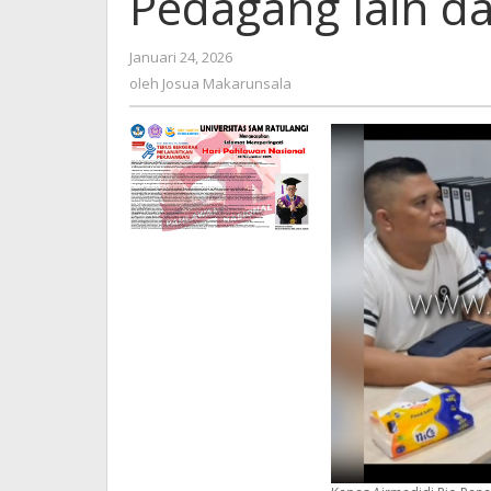
Pedagang lain da
Januari 24, 2026
oleh
Josua
oleh
Josua Makarunsala
Makarunsala