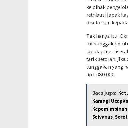
ke pihak pengelola
retribusi lapak k
disetorkan kepada
Tak hanya itu, Ok
menunggak pembay
lapak yang disera
tarik setoran. Jika
tunggakan yang ha
Rp1.080.000.
Baca juga:
Ketu
Kamagi Ucapkan
Kepemimpinan G
Selvanus, Soro