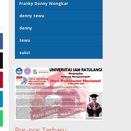
Franky Donny Wongkar
denny tewu
denny
tewu
sulut
Pos-pos Terbaru