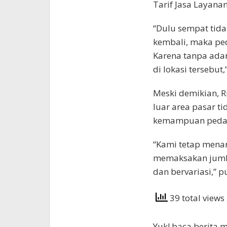
Tarif Jasa Layan
“Dulu sempat tida
kembali, maka ped
Karena tanpa adany
di lokasi tersebut,
Meski demikian, R
luar area pasar t
kemampuan peda
“Kami tetap menar
memaksakan juml
dan bervariasi,” 
39 total views
Yuk! baca berita m