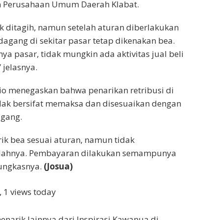
an Perusahaan Umum Daerah Klabat.
k ditagih, namun setelah aturan diberlakukan
agang di sekitar pasar tetap dikenakan bea.
a pasar, tidak mungkin ada aktivitas jual beli
” jelasnya.
io menegaskan bahwa penarikan retribusi di
idak bersifat memaksa dan disesuaikan dengan
gang.
ik bea sesuai aturan, namun tidak
ahnya. Pembayaran dilakukan semampunya
pungkasnya.
(Josua)
, 1 views today
enarik lainnya dari Inspirasi Kawanua di