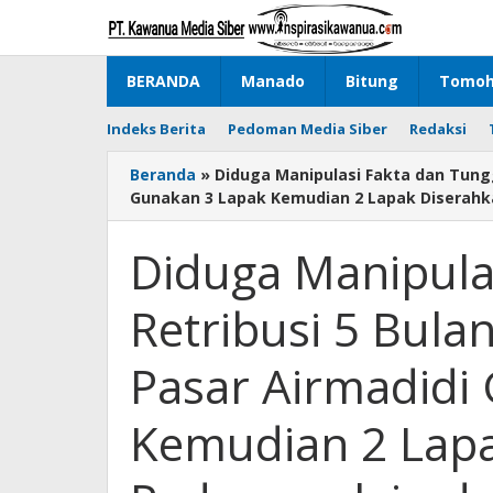
Lewati
ke
konten
BERANDA
Manado
Bitung
Tomo
Indeks Berita
Pedoman Media Siber
Redaksi
Beranda
»
Diduga Manipulasi Fakta dan Tung
Gunakan 3 Lapak Kemudian 2 Lapak Diserahka
Diduga Manipula
Retribusi 5 Bul
Pasar Airmadidi
Kemudian 2 Lapa