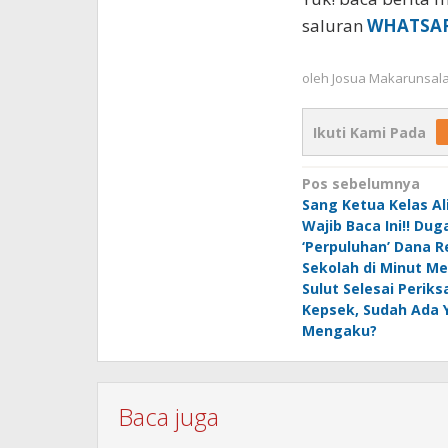
saluran
WHATSA
oleh
Josua Makarunsal
Ikuti Kami Pada
Navigasi
Pos sebelumnya
Sang Ketua Kelas A
pos
Wajib Baca Ini!! Dug
‘Perpuluhan’ Dana Re
Sekolah di Minut Me
Sulut Selesai Periks
Kepsek, Sudah Ada 
Mengaku?
Baca juga