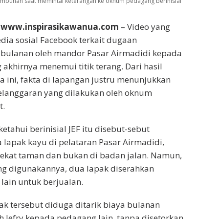
ambunan saat memintai keterangan ke oknum pedagang berinisial
 www.inspirasikawanua.com
– Video yang
edia sosial Facebook terkait dugaan
 bulanan oleh mandor Pasar Airmadidi kepada
akhirnya menemui titik terang. Dari hasil
 ini, fakta di lapangan justru menunjukkan
langgaran yang dilakukan oleh oknum
t.
tahui berinisial JEF itu disebut-sebut
lapak kayu di pelataran Pasar Airmadidi,
dekat taman dan bukan di badan jalan. Namun,
ang digunakannya, dua lapak diserahkan
ain untuk berjualan.
pak tersebut diduga ditarik biaya bulanan
eh Jefry kepada pedagang lain, tanpa disetorkan