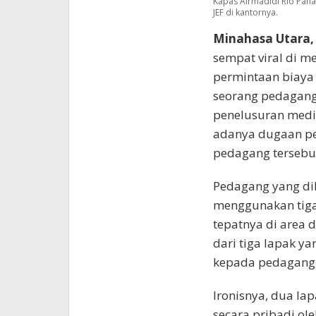
Kapas Airmadidi Rio Pan
JEF di kantornya.
Minahasa Utara,
sempat viral di m
permintaan biaya
seorang pedagang 
penelusuran media
adanya dugaan pe
pedagang tersebu
Pedagang yang dike
menggunakan tiga 
tepatnya di area 
dari tiga lapak y
kepada pedagang l
Ironisnya, dua la
secara pribadi ol