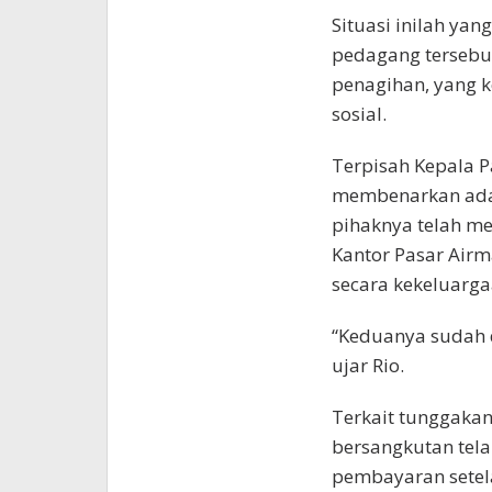
Situasi inilah y
pedagang tersebu
penagihan, yang 
sosial.
Terpisah Kepala P
membenarkan adan
pihaknya telah m
Kantor Pasar Airm
secara kekeluarga
“Keduanya sudah 
ujar Rio.
Terkait tunggaka
bersangkutan tel
pembayaran sete