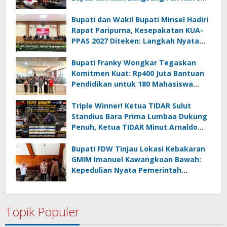
Km di Amurang
Bupati dan Wakil Bupati Minsel Hadiri
Rapat Paripurna, Kesepakatan KUA-
PPAS 2027 Diteken: Langkah Nyata
Wujudkan Minsel Maju dan Sejahtera
Bupati Franky Wongkar Tegaskan
Komitmen Kuat: Rp400 Juta Bantuan
Pendidikan untuk 180 Mahasiswa
Minahasa Selatan
Triple Winner! Ketua TIDAR Sulut
Standius Bara Prima Lumbaa Dukung
Penuh, Ketua TIDAR Minut Arnaldo
Kamagi Apresiasi Dominasi Pangeran
05 MC JOE Sapu Bersih Tiga Gelar
Bupati FDW Tinjau Lokasi Kebakaran
Juara Umum
GMIM Imanuel Kawangkoan Bawah:
Kepedulian Nyata Pemerintah
Minahasa Selatan bagi Jemaat yang
Terdampak
Topik Populer