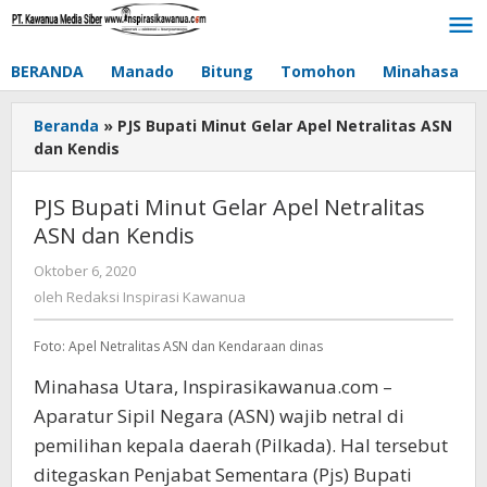
Lewati
ke
konten
BERANDA
Manado
Bitung
Tomohon
Minahasa
Beranda
»
PJS Bupati Minut Gelar Apel Netralitas ASN
dan Kendis
PJS Bupati Minut Gelar Apel Netralitas
ASN dan Kendis
Oktober 6, 2020
oleh
Redaksi
oleh
Redaksi Inspirasi Kawanua
Inspirasi
Kawanua
Foto: Apel Netralitas ASN dan Kendaraan dinas
Minahasa Utara, Inspirasikawanua.com –
Aparatur Sipil Negara (ASN) wajib netral di
pemilihan kepala daerah (Pilkada). Hal tersebut
ditegaskan Penjabat Sementara (Pjs) Bupati