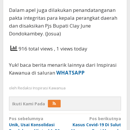
Dalam apel juga dilakukan penandatanganan
pakta integritas para kepala perangkat daerah
dan disaksikan Pjs Bupati Clay June
Dondokambey. (Josua)
916 total views
, 1 views today
Yuk! baca berita menarik lainnya dari Inspirasi
Kawanua di saluran
WHATSAPP
oleh
Redaksi Inspirasi Kawanua
Ikuti Kami Pada
Navigasi
Pos sebelumnya
Pos berikutnya
Unik, Usai Konsolidasi
Kasus Covid-19 Di Sulut
pos