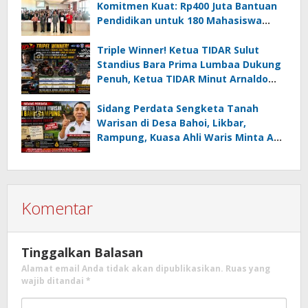
Komitmen Kuat: Rp400 Juta Bantuan
Pendidikan untuk 180 Mahasiswa
Minahasa Selatan
Triple Winner! Ketua TIDAR Sulut
Standius Bara Prima Lumbaa Dukung
Penuh, Ketua TIDAR Minut Arnaldo
Kamagi Apresiasi Dominasi Pangeran
05 MC JOE Sapu Bersih Tiga Gelar
Sidang Perdata Sengketa Tanah
Juara Umum
Warisan di Desa Bahoi, Likbar,
Rampung, Kuasa Ahli Waris Minta APH
Usut Dugaan Mafia Tanah dan
Korupsi Dandes
Komentar
Tinggalkan Balasan
Alamat email Anda tidak akan dipublikasikan.
Ruas yang
wajib ditandai
*