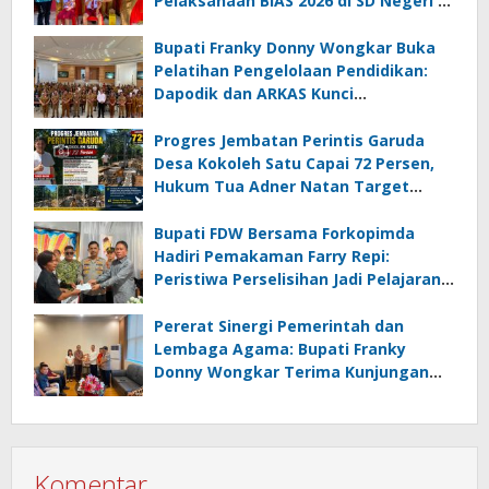
Pelaksanaan BIAS 2026 di SD Negeri 2
Amurang
Bupati Franky Donny Wongkar Buka
Pelatihan Pengelolaan Pendidikan:
Dapodik dan ARKAS Kunci
Transformasi Tata Kelola Pendidikan
Minahasa Selatan
Progres Jembatan Perintis Garuda
Desa Kokoleh Satu Capai 72 Persen,
Hukum Tua Adner Natan Target
Rampung Sebelum HUT RI ke-81
Bupati FDW Bersama Forkopimda
Hadiri Pemakaman Farry Repi:
Peristiwa Perselisihan Jadi Pelajaran,
Persatuan dan Hukum Harus
Diutamakan
Pererat Sinergi Pemerintah dan
Lembaga Agama: Bupati Franky
Donny Wongkar Terima Kunjungan
Pimpinan Baru KGPM
Komentar