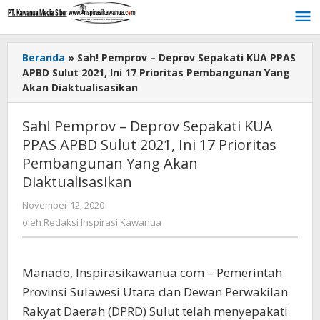
Lewati
ke
konten
Beranda
»
Sah! Pemprov – Deprov Sepakati KUA PPAS
APBD Sulut 2021, Ini 17 Prioritas Pembangunan Yang
Akan Diaktualisasikan
Sah! Pemprov – Deprov Sepakati KUA
PPAS APBD Sulut 2021, Ini 17 Prioritas
Pembangunan Yang Akan
Diaktualisasikan
November 12, 2020
oleh
Redaksi
oleh
Redaksi Inspirasi Kawanua
Inspirasi
Kawanua
Manado, Inspirasikawanua.com – Pemerintah
Provinsi Sulawesi Utara dan Dewan Perwakilan
Rakyat Daerah (DPRD) Sulut telah menyepakati