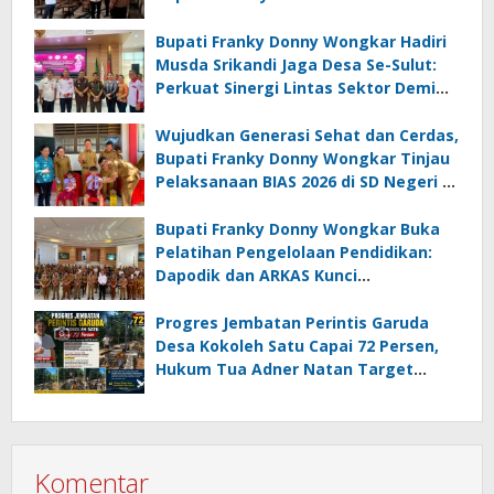
Minahasa Selatan bagi Jemaat yang
Terdampak
Bupati Franky Donny Wongkar Hadiri
Musda Srikandi Jaga Desa Se-Sulut:
Perkuat Sinergi Lintas Sektor Demi
Desa Maju dan Sejahtera
Wujudkan Generasi Sehat dan Cerdas,
Bupati Franky Donny Wongkar Tinjau
Pelaksanaan BIAS 2026 di SD Negeri 2
Amurang
Bupati Franky Donny Wongkar Buka
Pelatihan Pengelolaan Pendidikan:
Dapodik dan ARKAS Kunci
Transformasi Tata Kelola Pendidikan
Minahasa Selatan
Progres Jembatan Perintis Garuda
Desa Kokoleh Satu Capai 72 Persen,
Hukum Tua Adner Natan Target
Rampung Sebelum HUT RI ke-81
Komentar