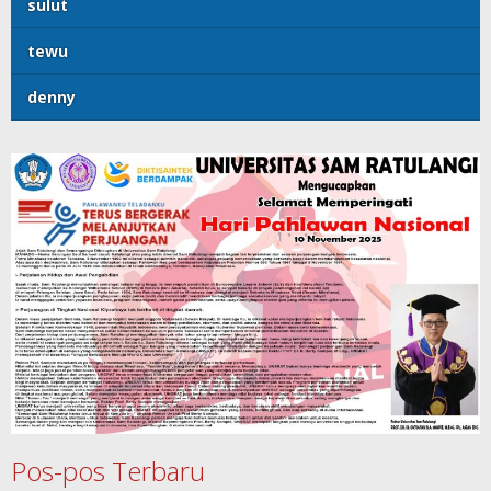
sulut
tewu
denny
Pos-pos Terbaru