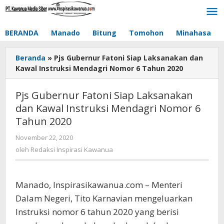
Lewati
ke
konten
BERANDA
Manado
Bitung
Tomohon
Minahasa
Beranda
»
Pjs Gubernur Fatoni Siap Laksanakan dan
Kawal Instruksi Mendagri Nomor 6 Tahun 2020
Pjs Gubernur Fatoni Siap Laksanakan
dan Kawal Instruksi Mendagri Nomor 6
Tahun 2020
November 22, 2020
oleh
Redaksi
oleh
Redaksi Inspirasi Kawanua
Inspirasi
Kawanua
Manado, Inspirasikawanua.com – Menteri
Dalam Negeri, Tito Karnavian mengeluarkan
Instruksi nomor 6 tahun 2020 yang berisi