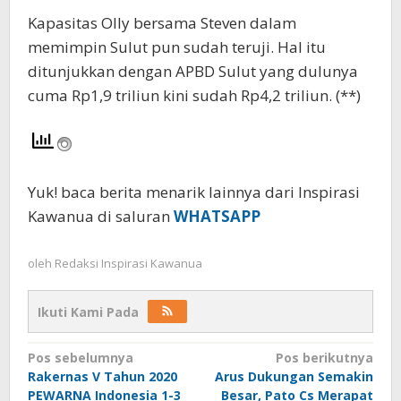
Kapasitas Olly bersama Steven dalam
memimpin Sulut pun sudah teruji. Hal itu
ditunjukkan dengan APBD Sulut yang dulunya
cuma Rp1,9 triliun kini sudah Rp4,2 triliun. (**)
Yuk! baca berita menarik lainnya dari Inspirasi
Kawanua di saluran
WHATSAPP
oleh
Redaksi Inspirasi Kawanua
Ikuti Kami Pada
Navigasi
Pos sebelumnya
Pos berikutnya
Rakernas V Tahun 2020
Arus Dukungan Semakin
pos
PEWARNA Indonesia 1-3
Besar, Pato Cs Merapat