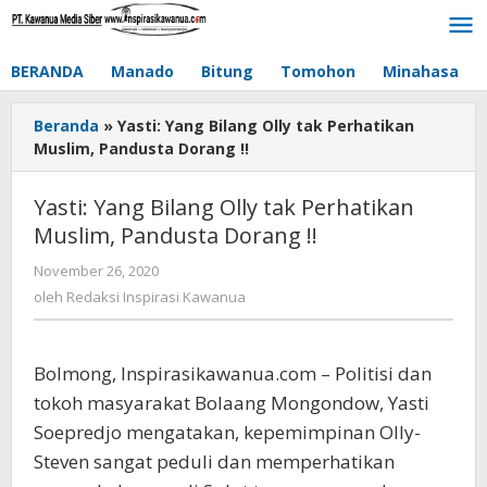
Lewati
ke
konten
BERANDA
Manado
Bitung
Tomohon
Minahasa
Beranda
»
Yasti: Yang Bilang Olly tak Perhatikan
Muslim, Pandusta Dorang !!
Yasti: Yang Bilang Olly tak Perhatikan
Muslim, Pandusta Dorang !!
November 26, 2020
oleh
Redaksi
oleh
Redaksi Inspirasi Kawanua
Inspirasi
Kawanua
Bolmong, Inspirasikawanua.com – Politisi dan
tokoh masyarakat Bolaang Mongondow, Yasti
Soepredjo mengatakan, kepemimpinan Olly-
Steven sangat peduli dan memperhatikan