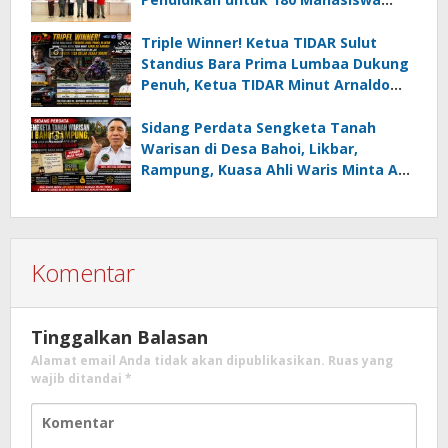
Minahasa Selatan
Triple Winner! Ketua TIDAR Sulut
Standius Bara Prima Lumbaa Dukung
Penuh, Ketua TIDAR Minut Arnaldo
Kamagi Apresiasi Dominasi Pangeran
05 MC JOE Sapu Bersih Tiga Gelar
Sidang Perdata Sengketa Tanah
Juara Umum
Warisan di Desa Bahoi, Likbar,
Rampung, Kuasa Ahli Waris Minta APH
Usut Dugaan Mafia Tanah dan
Korupsi Dandes
Komentar
Tinggalkan Balasan
Alamat email Anda tidak akan dipublikasikan.
Ruas yang
wajib ditandai
*