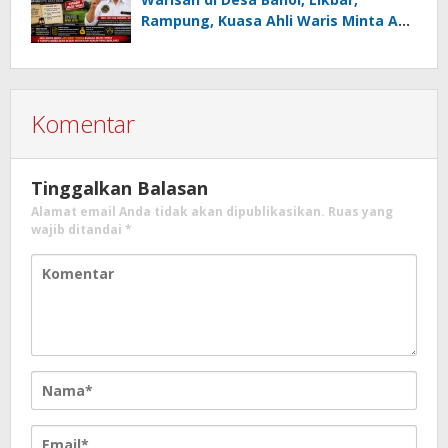
Rampung, Kuasa Ahli Waris Minta APH
Usut Dugaan Mafia Tanah dan
Korupsi Dandes
Komentar
Tinggalkan Balasan
Alamat email Anda tidak akan dipublikasikan.
Ruas yang
wajib ditandai
*