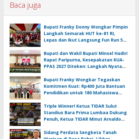
Baca juga
Bupati Franky Donny Wongkar Pimpin
Langkah Semarak HUT ke-81 RI,
Lepas dan Ikut Langsung Fun Run 5
Km di Amurang
Bupati dan Wakil Bupati Minsel Hadiri
Rapat Paripurna, Kesepakatan KUA-
PPAS 2027 Diteken: Langkah Nyata
Wujudkan Minsel Maju dan Sejahtera
Bupati Franky Wongkar Tegaskan
Komitmen Kuat: Rp400 Juta Bantuan
Pendidikan untuk 180 Mahasiswa
Minahasa Selatan
Triple Winner! Ketua TIDAR Sulut
Standius Bara Prima Lumbaa Dukung
Penuh, Ketua TIDAR Minut Arnaldo
Kamagi Apresiasi Dominasi Pangeran
05 MC JOE Sapu Bersih Tiga Gelar
Sidang Perdata Sengketa Tanah
Juara Umum
Warisan di Desa Bahoi, Likbar,