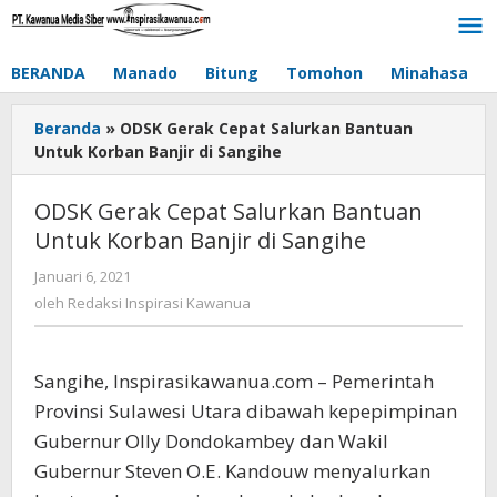
Lewati
ke
konten
BERANDA
Manado
Bitung
Tomohon
Minahasa
Beranda
»
ODSK Gerak Cepat Salurkan Bantuan
Untuk Korban Banjir di Sangihe
ODSK Gerak Cepat Salurkan Bantuan
Untuk Korban Banjir di Sangihe
Januari 6, 2021
oleh
Redaksi
oleh
Redaksi Inspirasi Kawanua
Inspirasi
Kawanua
Sangihe, Inspirasikawanua.com – Pemerintah
Provinsi Sulawesi Utara dibawah kepepimpinan
Gubernur Olly Dondokambey dan Wakil
Gubernur Steven O.E. Kandouw menyalurkan