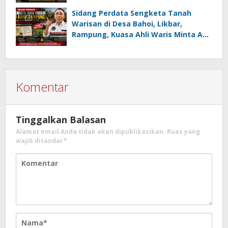
Kamagi Apresiasi Dominasi Pangeran
05 MC JOE Sapu Bersih Tiga Gelar
Sidang Perdata Sengketa Tanah
Juara Umum
Warisan di Desa Bahoi, Likbar,
Rampung, Kuasa Ahli Waris Minta APH
Usut Dugaan Mafia Tanah dan
Korupsi Dandes
Komentar
Tinggalkan Balasan
Alamat email Anda tidak akan dipublikasikan.
Ruas yang
wajib ditandai
*