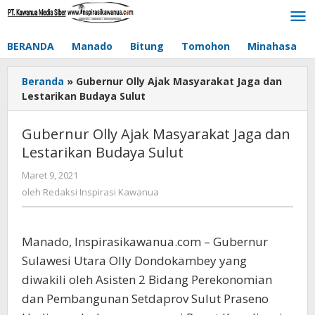
Lewati
ke
konten
BERANDA
Manado
Bitung
Tomohon
Minahasa
Beranda
»
Gubernur Olly Ajak Masyarakat Jaga dan
Lestarikan Budaya Sulut
Gubernur Olly Ajak Masyarakat Jaga dan
Lestarikan Budaya Sulut
Maret 9, 2021
oleh
Redaksi
oleh
Redaksi Inspirasi Kawanua
Inspirasi
Kawanua
Manado, Inspirasikawanua.com – Gubernur
Sulawesi Utara Olly Dondokambey yang
diwakili oleh Asisten 2 Bidang Perekonomian
dan Pembangunan Setdaprov Sulut Praseno