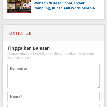
Juara Umum
Warisan di Desa Bahoi, Likbar,
Rampung, Kuasa Ahli Waris Minta APH
Usut Dugaan Mafia Tanah dan
Korupsi Dandes
Komentar
Tinggalkan Balasan
Alamat email Anda tidak akan dipublikasikan.
Ruas yang
wajib ditandai
*