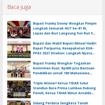
Baca juga
Bupati Franky Donny Wongkar Pimpin
Langkah Semarak HUT ke-81 RI,
Lepas dan Ikut Langsung Fun Run 5
Km di Amurang
Bupati dan Wakil Bupati Minsel Hadiri
Rapat Paripurna, Kesepakatan KUA-
PPAS 2027 Diteken: Langkah Nyata
Wujudkan Minsel Maju dan Sejahtera
Bupati Franky Wongkar Tegaskan
Komitmen Kuat: Rp400 Juta Bantuan
Pendidikan untuk 180 Mahasiswa
Minahasa Selatan
Triple Winner! Ketua TIDAR Sulut
Standius Bara Prima Lumbaa Dukung
Penuh, Ketua TIDAR Minut Arnaldo
Kamagi Apresiasi Dominasi Pangeran
05 MC JOE Sapu Bersih Tiga Gelar
Sidang Perdata Sengketa Tanah