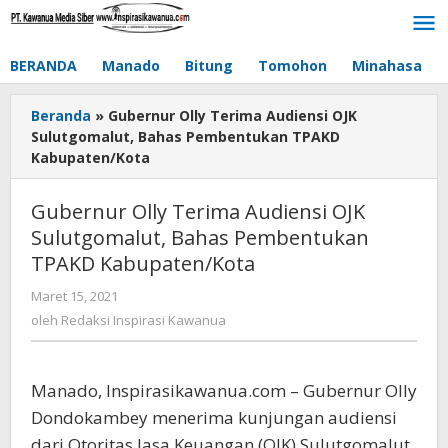
Lewati
ke
konten
BERANDA
Manado
Bitung
Tomohon
Minahasa
Beranda
»
Gubernur Olly Terima Audiensi OJK
Sulutgomalut, Bahas Pembentukan TPAKD
Kabupaten/Kota
Gubernur Olly Terima Audiensi OJK
Sulutgomalut, Bahas Pembentukan
TPAKD Kabupaten/Kota
Maret 15, 2021
oleh
Redaksi
oleh
Redaksi Inspirasi Kawanua
Inspirasi
Kawanua
Manado, Inspirasikawanua.com – Gubernur Olly
Dondokambey menerima kunjungan audiensi
dari Otoritas Jasa Keuangan (OJK) Sulutgomalut