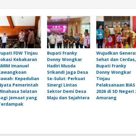
Bupati FDW Tinjau
Bupati Franky
Wujudkan Genera
Lokasi Kebakaran
Donny Wongkar
Sehat dan Cerdas,
GMIM Imanuel
Hadiri Musda
Bupati Franky
Kawangkoan
Srikandi Jaga Desa
Donny Wongkar
Bawah: Kepedulian
Se-Sulut: Perkuat
Tinjau
Nyata Pemerintah
Sinergi Lintas
Pelaksanaan BIAS
Minahasa Selatan
Sektor Demi Desa
2026 di SD Negeri 
bagi Jemaat yang
Maju dan Sejahtera
Amurang
Terdampak