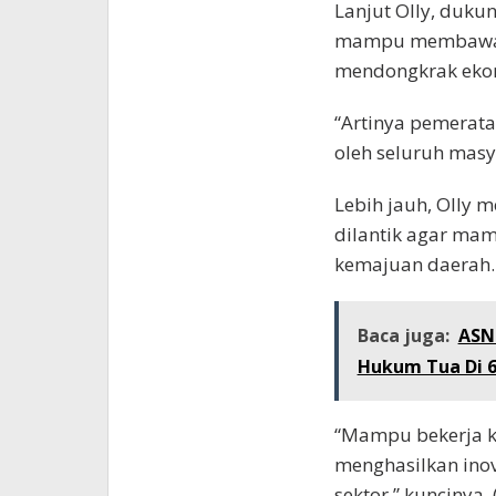
Lanjut Olly, duku
mampu membawa S
mendongkrak ekon
“Artinya pemerat
oleh seluruh masya
Lebih jauh, Olly 
dilantik agar ma
kemajuan daerah.
Baca juga:
ASN 
Hukum Tua Di 6
“Mampu bekerja ke
menghasilkan ino
sektor,” kuncinya. 