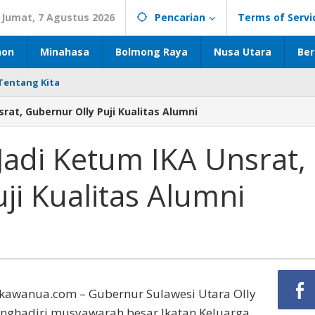
Jumat, 7 Agustus 2026
Pencarian
Terms of Servi
hon
Minahasa
Bolmong Raya
Nusa Utara
Ber
Tentang Kita
at, Gubernur Olly Puji Kualitas Alumni
Jadi Ketum IKA Unsrat,
ji Kualitas Alumni
ikawanua.com – Gubernur Sulawesi Utara Olly
hadiri musyawarah besar Ikatan Keluarga