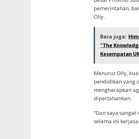
pemerintahan, baik
Olly.
Baca juga:
Him
"The Knowledge
Kesempatan UM
Menurut Olly, kua
pendidikan yang di
mengharapkan agar
dipertahankan.
“Dan saya sangat
selama ini kerjas