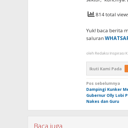
814 total vie
Yuk! baca berita m
saluran
WHATSA
oleh
Redaksi Inspirasi
Ikuti Kami Pada
Navigasi
Pos sebelumnya
Dampingi Kunker M
pos
Gubernur Olly Lobi
Nakes dan Guru
Baca juga