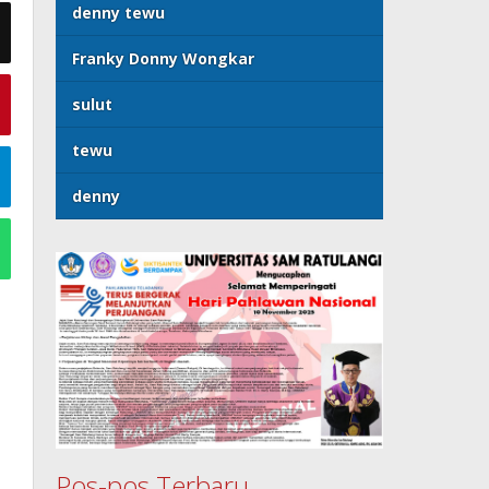
denny tewu
Franky Donny Wongkar
sulut
tewu
denny
Pos-pos Terbaru