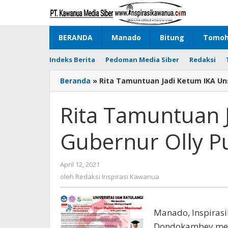
Lewati
ke
konten
BERANDA
Manado
Bitung
Tomo
Indeks Berita
Pedoman Media Siber
Redaksi
Beranda
»
Rita Tamuntuan Jadi Ketum IKA Unsr
Rita Tamuntuan 
Gubernur Olly Pu
April 12, 2021
oleh
Redaksi
oleh
Redaksi Inspirasi Kawanua
Inspirasi
Kawanua
Manado, Inspiras
Dondokambey meng