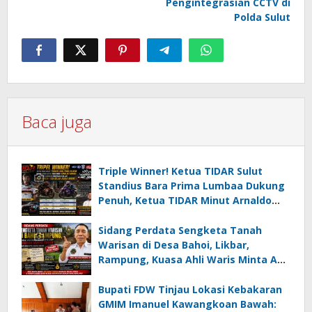
Pengintegrasian CCTV di
Polda Sulut
Baca juga
Triple Winner! Ketua TIDAR Sulut
Standius Bara Prima Lumbaa Dukung
Penuh, Ketua TIDAR Minut Arnaldo
Kamagi Apresiasi Dominasi Pangeran
05 MC JOE Sapu Bersih Tiga Gelar
Sidang Perdata Sengketa Tanah
Juara Umum
Warisan di Desa Bahoi, Likbar,
Rampung, Kuasa Ahli Waris Minta APH
Usut Dugaan Mafia Tanah dan
Korupsi Dandes
Bupati FDW Tinjau Lokasi Kebakaran
GMIM Imanuel Kawangkoan Bawah: