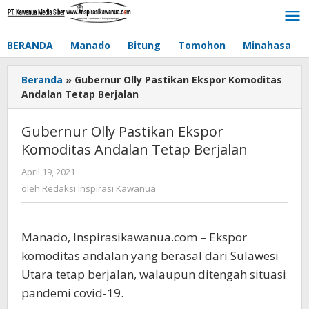
Lewati
ke
konten
BERANDA
Manado
Bitung
Tomohon
Minahasa
Beranda
»
Gubernur Olly Pastikan Ekspor Komoditas
Andalan Tetap Berjalan
Gubernur Olly Pastikan Ekspor
Komoditas Andalan Tetap Berjalan
April 19, 2021
oleh
Redaksi
oleh
Redaksi Inspirasi Kawanua
Inspirasi
Kawanua
Manado, Inspirasikawanua.com – Ekspor
komoditas andalan yang berasal dari Sulawesi
Utara tetap berjalan, walaupun ditengah situasi
pandemi covid-19.