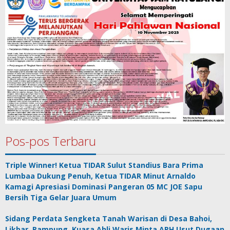
Pos-pos Terbaru
Triple Winner! Ketua TIDAR Sulut Standius Bara Prima
Lumbaa Dukung Penuh, Ketua TIDAR Minut Arnaldo
Kamagi Apresiasi Dominasi Pangeran 05 MC JOE Sapu
Bersih Tiga Gelar Juara Umum
Sidang Perdata Sengketa Tanah Warisan di Desa Bahoi,
Likbar, Rampung, Kuasa Ahli Waris Minta APH Usut Dugaan