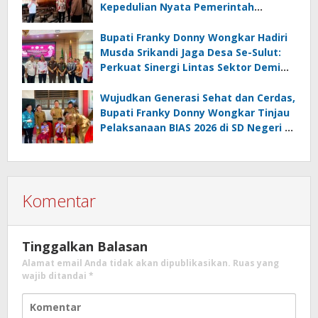
Kepedulian Nyata Pemerintah
Minahasa Selatan bagi Jemaat yang
Terdampak
Bupati Franky Donny Wongkar Hadiri
Musda Srikandi Jaga Desa Se-Sulut:
Perkuat Sinergi Lintas Sektor Demi
Desa Maju dan Sejahtera
Wujudkan Generasi Sehat dan Cerdas,
Bupati Franky Donny Wongkar Tinjau
Pelaksanaan BIAS 2026 di SD Negeri 2
Amurang
Komentar
Tinggalkan Balasan
Alamat email Anda tidak akan dipublikasikan.
Ruas yang
wajib ditandai
*