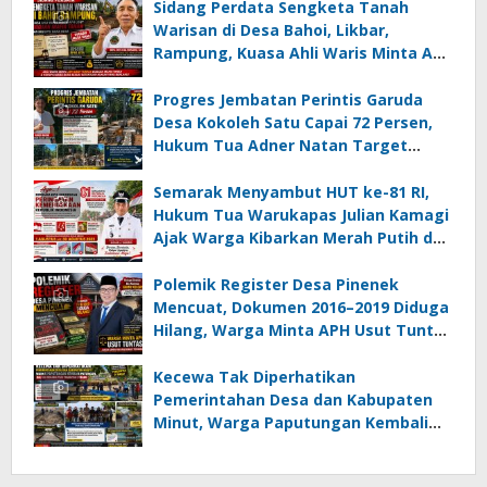
Sidang Perdata Sengketa Tanah
Warisan di Desa Bahoi, Likbar,
Rampung, Kuasa Ahli Waris Minta APH
Usut Dugaan Mafia Tanah dan
Korupsi Dandes
Progres Jembatan Perintis Garuda
Desa Kokoleh Satu Capai 72 Persen,
Hukum Tua Adner Natan Target
Rampung Sebelum HUT RI ke-81
Semarak Menyambut HUT ke-81 RI,
Hukum Tua Warukapas Julian Kamagi
Ajak Warga Kibarkan Merah Putih dan
Gotong Royong Percantik Lingkungan
Polemik Register Desa Pinenek
Mencuat, Dokumen 2016–2019 Diduga
Hilang, Warga Minta APH Usut Tuntas
Dugaan Penahanan Register oleh Eks
Kumtua HK
Kecewa Tak Diperhatikan
Pemerintahan Desa dan Kabupaten
Minut, Warga Paputungan Kembali
Patungan, Kali Ini Rehabilitasi
Tambatan Perahu