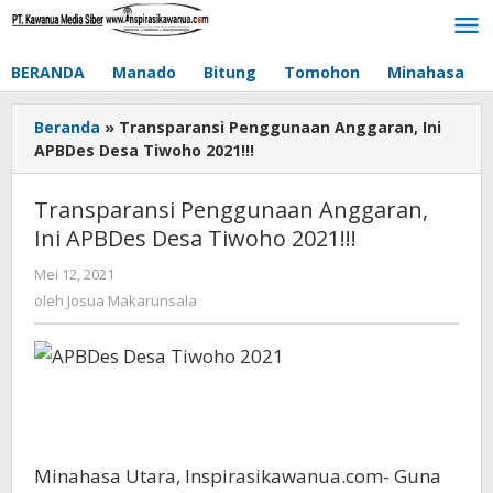
Lewati
ke
konten
BERANDA
Manado
Bitung
Tomohon
Minahasa
Beranda
»
Transparansi Penggunaan Anggaran, Ini
APBDes Desa Tiwoho 2021!!!
Transparansi Penggunaan Anggaran,
Ini APBDes Desa Tiwoho 2021!!!
Mei 12, 2021
oleh
Josua
oleh
Josua Makarunsala
Makarunsala
Minahasa Utara, Inspirasikawanua.com- Guna