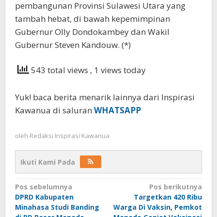
pembangunan Provinsi Sulawesi Utara yang
tambah hebat, di bawah kepemimpinan
Gubernur Olly Dondokambey dan Wakil
Gubernur Steven Kandouw. (*)
543 total views
, 1 views today
Yuk! baca berita menarik lainnya dari Inspirasi
Kawanua di saluran
WHATSAPP
oleh
Redaksi Inspirasi Kawanua
Ikuti Kami Pada
Navigasi
Pos sebelumnya
Pos berikutnya
DPRD Kabupaten
Targetkan 420 Ribu
pos
Minahasa Studi Banding
Warga Di Vaksin, Pemkot