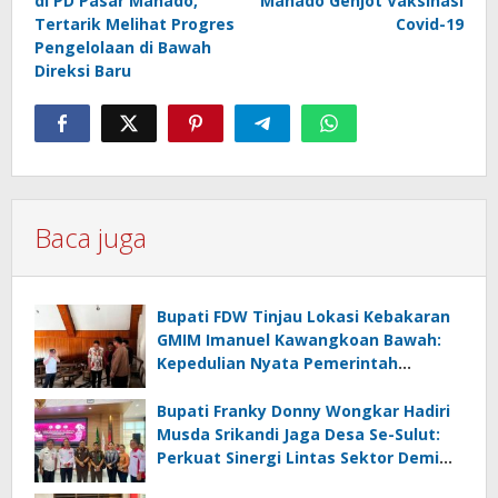
di PD Pasar Manado,
Manado Genjot Vaksinasi
Tertarik Melihat Progres
Covid-19
Pengelolaan di Bawah
Direksi Baru
Baca juga
Bupati FDW Tinjau Lokasi Kebakaran
GMIM Imanuel Kawangkoan Bawah:
Kepedulian Nyata Pemerintah
Minahasa Selatan bagi Jemaat yang
Terdampak
Bupati Franky Donny Wongkar Hadiri
Musda Srikandi Jaga Desa Se-Sulut:
Perkuat Sinergi Lintas Sektor Demi
Desa Maju dan Sejahtera