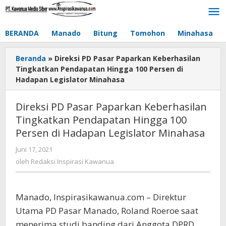
Lewati
ke
konten
BERANDA
Manado
Bitung
Tomohon
Minahasa
Beranda
»
Direksi PD Pasar Paparkan Keberhasilan
Tingkatkan Pendapatan Hingga 100 Persen di
Hadapan Legislator Minahasa
Direksi PD Pasar Paparkan Keberhasilan
Tingkatkan Pendapatan Hingga 100
Persen di Hadapan Legislator Minahasa
Juni 17, 2021
oleh
Redaksi
oleh
Redaksi Inspirasi Kawanua
Inspirasi
Kawanua
Manado, Inspirasikawanua.com – Direktur
Utama PD Pasar Manado, Roland Roeroe saat
menerima studi banding dari Anggota DPRD