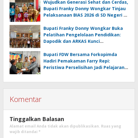
Wujudkan Generasi Sehat dan Cerdas,
Bupati Franky Donny Wongkar Tinjau
Pelaksanaan BIAS 2026 di SD Negeri 2
Amurang
Bupati Franky Donny Wongkar Buka
Pelatihan Pengelolaan Pendidikan:
Dapodik dan ARKAS Kunci
Transformasi Tata Kelola Pendidikan
Minahasa Selatan
Bupati FDW Bersama Forkopimda
Hadiri Pemakaman Farry Repi:
Peristiwa Perselisihan Jadi Pelajaran,
Persatuan dan Hukum Harus
Diutamakan
Komentar
Tinggalkan Balasan
Alamat email Anda tidak akan dipublikasikan.
Ruas yang
wajib ditandai
*