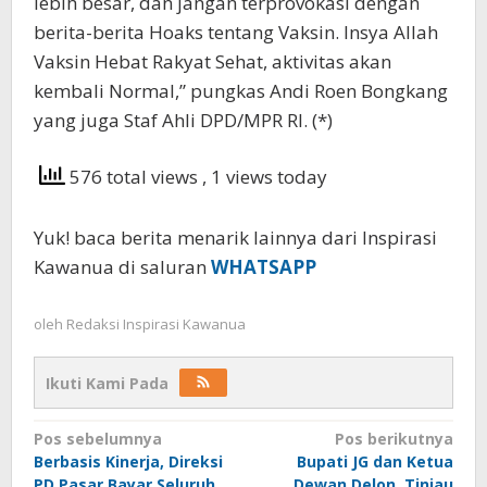
lebih besar, dan jangan terprovokasi dengan
berita-berita Hoaks tentang Vaksin. Insya Allah
Vaksin Hebat Rakyat Sehat, aktivitas akan
kembali Normal,” pungkas Andi Roen Bongkang
yang juga Staf Ahli DPD/MPR RI. (*)
576 total views
, 1 views today
Yuk! baca berita menarik lainnya dari Inspirasi
Kawanua di saluran
WHATSAPP
oleh
Redaksi Inspirasi Kawanua
Ikuti Kami Pada
Navigasi
Pos sebelumnya
Pos berikutnya
Berbasis Kinerja, Direksi
Bupati JG dan Ketua
pos
PD Pasar Bayar Seluruh
Dewan Delon, Tinjau