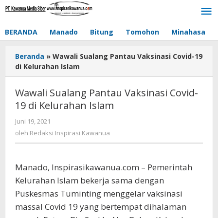
Lewati
ke
konten
BERANDA
Manado
Bitung
Tomohon
Minahasa
Beranda
»
Wawali Sualang Pantau Vaksinasi Covid-19
di Kelurahan Islam
Wawali Sualang Pantau Vaksinasi Covid-
19 di Kelurahan Islam
Juni 19, 2021
oleh
Redaksi
oleh
Redaksi Inspirasi Kawanua
Inspirasi
Kawanua
Manado, Inspirasikawanua.com – Pemerintah
Kelurahan Islam bekerja sama dengan
Puskesmas Tuminting menggelar vaksinasi
massal Covid 19 yang bertempat dihalaman