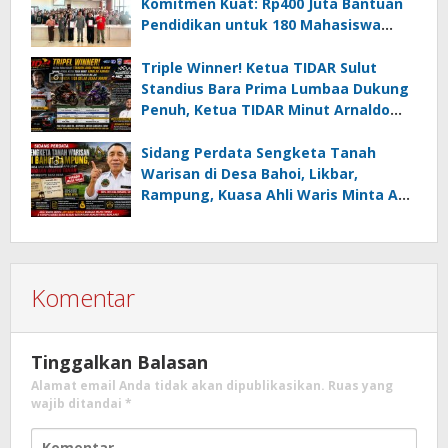
Komitmen Kuat: Rp400 Juta Bantuan
Pendidikan untuk 180 Mahasiswa
Minahasa Selatan
Triple Winner! Ketua TIDAR Sulut
Standius Bara Prima Lumbaa Dukung
Penuh, Ketua TIDAR Minut Arnaldo
Kamagi Apresiasi Dominasi Pangeran
05 MC JOE Sapu Bersih Tiga Gelar
Sidang Perdata Sengketa Tanah
Juara Umum
Warisan di Desa Bahoi, Likbar,
Rampung, Kuasa Ahli Waris Minta APH
Usut Dugaan Mafia Tanah dan
Korupsi Dandes
Komentar
Tinggalkan Balasan
Alamat email Anda tidak akan dipublikasikan.
Ruas yang
wajib ditandai
*