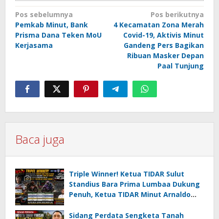
Navigasi
Pos sebelumnya
Pos berikutnya
Pemkab Minut, Bank
4 Kecamatan Zona Merah
pos
Prisma Dana Teken MoU
Covid-19, Aktivis Minut
Kerjasama
Gandeng Pers Bagikan
Ribuan Masker Depan
Paal Tunjung
Baca juga
Triple Winner! Ketua TIDAR Sulut
Standius Bara Prima Lumbaa Dukung
Penuh, Ketua TIDAR Minut Arnaldo
Kamagi Apresiasi Dominasi Pangeran
05 MC JOE Sapu Bersih Tiga Gelar
Sidang Perdata Sengketa Tanah