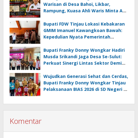
Juara Umum
Warisan di Desa Bahoi, Likbar,
Rampung, Kuasa Ahli Waris Minta APH
Usut Dugaan Mafia Tanah dan
Korupsi Dandes
Bupati FDW Tinjau Lokasi Kebakaran
GMIM Imanuel Kawangkoan Bawah:
Kepedulian Nyata Pemerintah
Minahasa Selatan bagi Jemaat yang
Terdampak
Bupati Franky Donny Wongkar Hadiri
Musda Srikandi Jaga Desa Se-Sulut:
Perkuat Sinergi Lintas Sektor Demi
Desa Maju dan Sejahtera
Wujudkan Generasi Sehat dan Cerdas,
Bupati Franky Donny Wongkar Tinjau
Pelaksanaan BIAS 2026 di SD Negeri 2
Amurang
Komentar