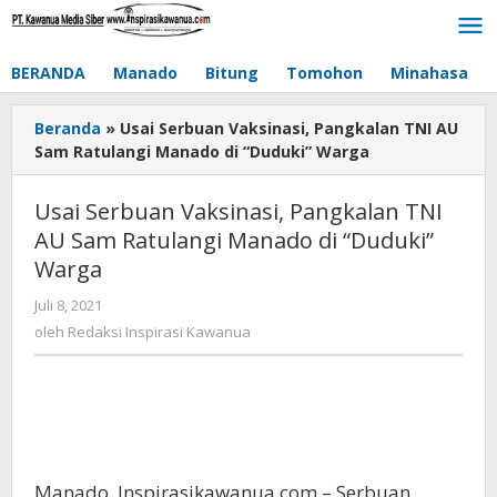
Lewati
ke
konten
BERANDA
Manado
Bitung
Tomohon
Minahasa
Beranda
»
Usai Serbuan Vaksinasi, Pangkalan TNI AU
Sam Ratulangi Manado di “Duduki” Warga
Usai Serbuan Vaksinasi, Pangkalan TNI
AU Sam Ratulangi Manado di “Duduki”
Warga
Juli 8, 2021
oleh
Redaksi
oleh
Redaksi Inspirasi Kawanua
Inspirasi
Kawanua
Manado, Inspirasikawanua.com – Serbuan