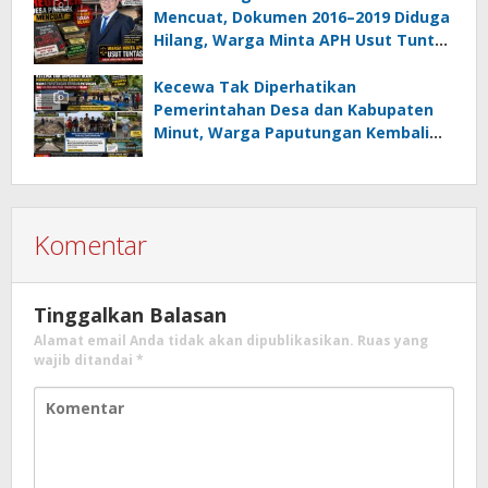
Mencuat, Dokumen 2016–2019 Diduga
Hilang, Warga Minta APH Usut Tuntas
Dugaan Penahanan Register oleh Eks
Kumtua HK
Kecewa Tak Diperhatikan
Pemerintahan Desa dan Kabupaten
Minut, Warga Paputungan Kembali
Patungan, Kali Ini Rehabilitasi
Tambatan Perahu
Komentar
Tinggalkan Balasan
Alamat email Anda tidak akan dipublikasikan.
Ruas yang
wajib ditandai
*