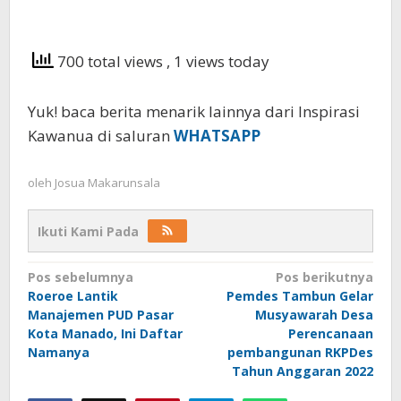
700 total views
, 1 views today
Yuk! baca berita menarik lainnya dari Inspirasi
Kawanua di saluran
WHATSAPP
oleh
Josua Makarunsala
Ikuti Kami Pada
Navigasi
Pos sebelumnya
Pos berikutnya
Roeroe Lantik
Pemdes Tambun Gelar
pos
Manajemen PUD Pasar
Musyawarah Desa
Kota Manado, Ini Daftar
Perencanaan
Namanya
pembangunan RKPDes
Tahun Anggaran 2022