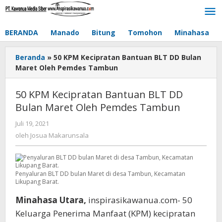
Lewati
ke
konten
BERANDA
Manado
Bitung
Tomohon
Minahasa
Beranda
»
50 KPM Kecipratan Bantuan BLT DD Bulan
Maret Oleh Pemdes Tambun
50 KPM Kecipratan Bantuan BLT DD
Bulan Maret Oleh Pemdes Tambun
Juli 19, 2021
oleh
Josua
oleh
Josua Makarunsala
Makarunsala
Penyaluran BLT DD bulan Maret di desa Tambun, Kecamatan
Likupang Barat.
Minahasa Utara,
inspirasikawanua.com- 50
Keluarga Penerima Manfaat (KPM) kecipratan