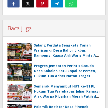
Baca juga
Sidang Perdata Sengketa Tanah
Warisan di Desa Bahoi, Likbar,
Rampung, Kuasa Ahli Waris Minta APH
Usut Dugaan Mafia Tanah dan
Korupsi Dandes
Progres Jembatan Perintis Garuda
Desa Kokoleh Satu Capai 72 Persen,
Hukum Tua Adner Natan Target
Rampung Sebelum HUT RI ke-81
Semarak Menyambut HUT ke-81 RI,
Hukum Tua Warukapas Julian Kamagi
Ajak Warga Kibarkan Merah Putih dan
Gotong Royong Percantik Lingkungan
Polemik Register Desa Pinenek