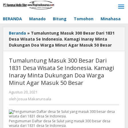
Lewati
ke
konten
BERANDA
Manado
Bitung
Tomohon
Minahasa
Beranda
»
Tumaluntung Masuk 300 Besar Dari 1831
Desa Wisata Se Indonesia. Kamagi Inaray Minta
Dukungan Doa Warga Minut Agar Masuk 50 Besar
Tumaluntung Masuk 300 Besar Dari
1831 Desa Wisata Se Indonesia. Kamagi
Inaray Minta Dukungan Doa Warga
Minut Agar Masuk 50 Besar
Agustus 20, 2021
oleh
Josua
oleh
Josua Makarunsala
Makarunsala
Pengumuman Daftar desa Se Sulut yang masuk 300 besar desa
wisata dari 1831 desa Se Indonesia.