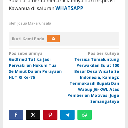
Yuk! baca berita menarik lainnya dari Inspirasi
Kawanua di saluran
WHATSAPP
oleh
Josua Makarunsala
Ikuti Kami Pada
Navigasi
Pos sebelumnya
Pos berikutnya
Godfried Tatika Jadi
Tersisa Tumaluntung
pos
Perwakilan Hukum Tua
Perwakilan Sulut 100
Se Minut Dalam Perayaan
Besar Desa Wisata Se
HUT RI Ke-76
Indonesia, Kamagi:
Terimakasih Bupati Dan
Wabup JG-KWL Atas
Pemberian Motivasi Juga
Semangatnya