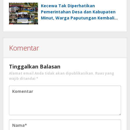
Kumtua HK
Kecewa Tak Diperhatikan
Pemerintahan Desa dan Kabupaten
Minut, Warga Paputungan Kembali
Patungan, Kali Ini Rehabilitasi
Tambatan Perahu
Komentar
Tinggalkan Balasan
Alamat email Anda tidak akan dipublikasikan.
Ruas yang
wajib ditandai
*