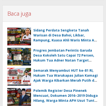
Baca juga
Sidang Perdata Sengketa Tanah
Warisan di Desa Bahoi, Likbar,
Rampung, Kuasa Ahli Waris Minta APH
Usut Dugaan Mafia Tanah dan
Korupsi Dandes
Progres Jembatan Perintis Garuda
Desa Kokoleh Satu Capai 72 Persen,
Hukum Tua Adner Natan Target
Rampung Sebelum HUT RI ke-81
Semarak Menyambut HUT ke-81 RI,
Hukum Tua Warukapas Julian Kamagi
Ajak Warga Kibarkan Merah Putih dan
Gotong Royong Percantik Lingkungan
Polemik Register Desa Pinenek
Mencuat, Dokumen 2016–2019 Diduga
Hilang, Warga Minta APH Usut Tuntas
Dugaan Penahanan Register oleh Eks