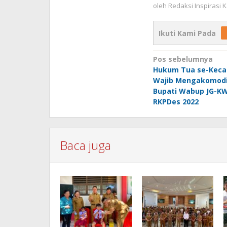
oleh
Redaksi Inspirasi
Ikuti Kami Pada
Navigasi
Pos sebelumnya
Hukum Tua se-Keca
pos
Wajib Mengakomodir
Bupati Wabup JG-K
RKPDes 2022
Baca juga