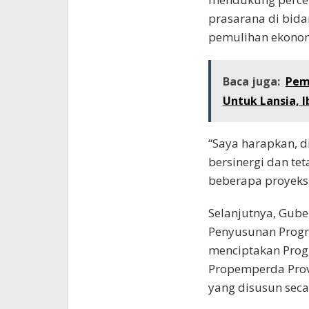
prasarana di bida
pemulihan ekonom
Baca juga:
Pem
Untuk Lansia, 
“Saya harapkan, d
bersinergi dan t
beberapa proyeks
Selanjutnya, Gube
Penyusunan Progr
menciptakan Prog
Propemperda Provi
yang disusun secar