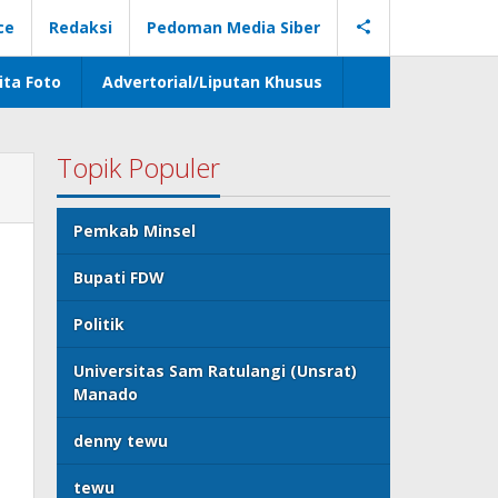
ce
Redaksi
Pedoman Media Siber
ita Foto
Advertorial/Liputan Khusus
Topik Populer
Pemkab Minsel
Bupati FDW
Politik
Universitas Sam Ratulangi (Unsrat)
Manado
denny tewu
tewu