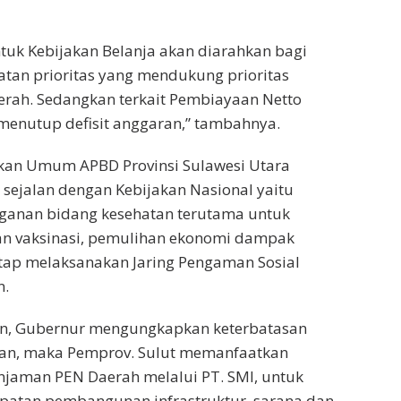
ntuk Kebijakan Belanja akan diarahkan bagi
tan prioritas yang mendukung prioritas
ah. Sedangkan terkait Pembiayaan Netto
menutup defisit anggaran,” tambahnya.
kan Umum APBD Provinsi Sulawesi Utara
 sejalan dengan Kebijakan Nasional yaitu
ganan bidang kesehatan terutama untuk
an vaksinasi, pemulihan ekonomi dampak
etap melaksanakan Jaring Pengaman Sosial
n.
n, Gubernur mengungkapkan keterbatasan
an, maka Pemprov. Sulut memanfaatkan
njaman PEN Daerah melalui PT. SMI, untuk
atan pembangunan infrastruktur, sarana dan