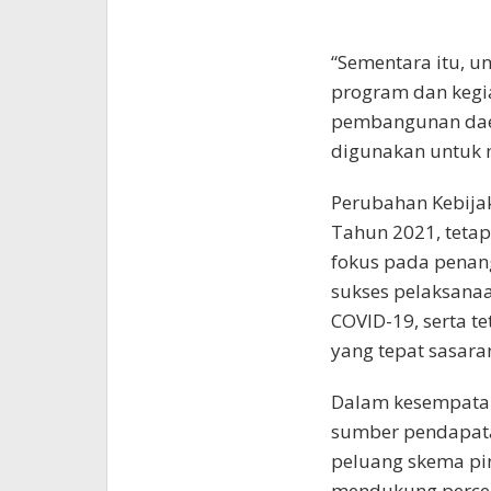
“Sementara itu, u
program dan kegia
pembangunan daer
digunakan untuk 
Perubahan Kebija
Tahun 2021, tetap
fokus pada penan
sukses pelaksana
COVID-19, serta t
yang tepat sasara
Dalam kesempata
sumber pendapat
peluang skema pi
mendukung percep