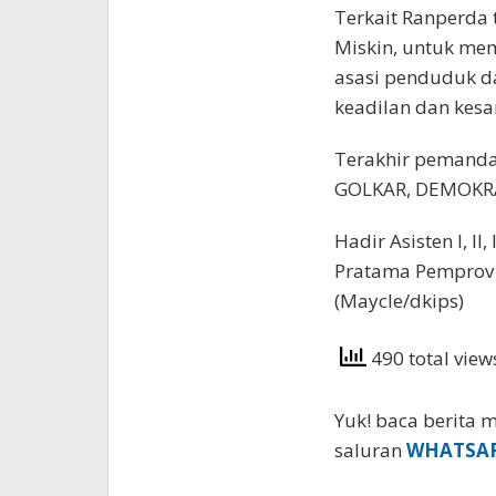
Terkait Ranperda
Miskin, untuk me
asasi penduduk da
keadilan dan kes
Terakhir pemanda
GOLKAR, DEMOKRA
Hadir Asisten I, II
Pratama Pemprov S
(Maycle/dkips)
490 total vie
Yuk! baca berita m
saluran
WHATSA