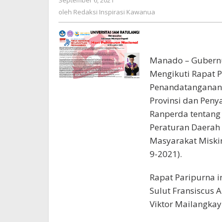
September 6, 2021
oleh
Redaksi
oleh
Redaksi Inspirasi Kawanua
Inspirasi
Kawanua
Manado – Gubernu
Mengikuti Rapat P
Penandatanganan
Provinsi dan Pen
Ranperda tentang
Peraturan Daerah
Masyarakat Miskin
9-2021).
Rapat Paripurna i
Sulut Fransiscus 
Viktor Mailangkay