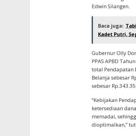
Edwin Silangen.
Baca juga:
Tabi
Kadet Putri, Se
Gubernur Olly D
PPAS APBD Tahun 2
total Pendapatan 
Belanja sebesar R
sebesar Rp.343.35
“Kebijakan Pendap
ketersediaan dan
memadai, sehingg
dioptimalkan,” tu