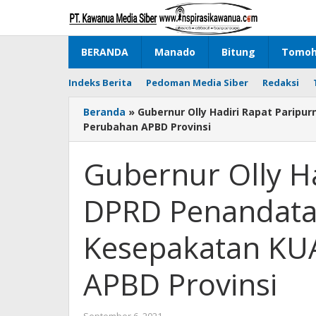
Lewati
ke
konten
BERANDA
Manado
Bitung
Tomo
Indeks Berita
Pedoman Media Siber
Redaksi
Beranda
»
Gubernur Olly Hadiri Rapat Pari
Perubahan APBD Provinsi
Gubernur Olly Ha
DPRD Penandata
Kesepakatan KU
APBD Provinsi