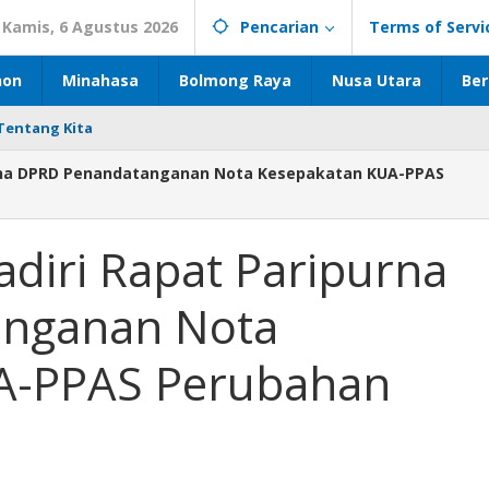
Kamis, 6 Agustus 2026
Pencarian
Terms of Servi
hon
Minahasa
Bolmong Raya
Nusa Utara
Ber
Tentang Kita
purna DPRD Penandatanganan Nota Kesepakatan KUA-PPAS
diri Rapat Paripurna
nganan Nota
A-PPAS Perubahan