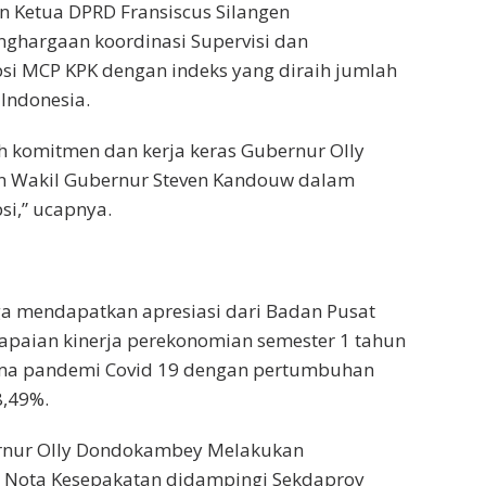
 Ketua DPRD Fransiscus Silangen
ghargaan koordinasi Supervisi dan
si MCP KPK dengan indeks yang diraih jumlah
-Indonesia.
lah komitmen dan kerja keras Gubernur Olly
 Wakil Gubernur Steven Kandouw dalam
i,” ucapnya.
ga mendapatkan apresiasi dari Badan Pusat
ncapaian kinerja perekonomian semester 1 tahun
ama pandemi Covid 19 dengan pertumbuhan
8,49%.
rnur Olly Dondokambey Melakukan
Nota Kesepakatan didampingi Sekdaprov