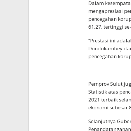
Dalam kesempatan
mengapresiasi pen
pencegahan korup
61,27, tertinggi se
“Prestasi ini ada
Dondokambey dan
pencegahan korups
Pemprov Sulut ju
Statistik atas pe
2021 terbaik sel
ekonomi sebesar 
Selanjutnya Gube
Penandatanganan 