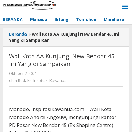
Lewati
ke
konten
BERANDA
Manado
Bitung
Tomohon
Minahasa
Beranda
»
Wali Kota AA Kunjungi New Bendar 45, Ini
Yang di Sampaikan
Wali Kota AA Kunjungi New Bendar 45,
Ini Yang di Sampaikan
Oktober 2, 2021
oleh
Redaksi
oleh
Redaksi Inspirasi Kawanua
Inspirasi
Kawanua
Manado, Inspirasikawanua.com – Wali Kota
Manado Andrei Angouw, mengunjungi kantor
PD Pasar New Bendar 45 (Ex Shoping Centre)