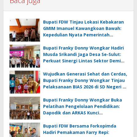
Baca juga
Bupati FDW Tinjau Lokasi Kebakaran
GMIM Imanuel Kawangkoan Bawah:
Kepedulian Nyata Pemerintah
Minahasa Selatan bagi Jemaat yang
Terdampak
Bupati Franky Donny Wongkar Hadiri
Musda Srikandi Jaga Desa Se-Sulut:
Perkuat Sinergi Lintas Sektor Demi
Desa Maju dan Sejahtera
Wujudkan Generasi Sehat dan Cerdas,
Bupati Franky Donny Wongkar Tinjau
Pelaksanaan BIAS 2026 di SD Negeri 2
Amurang
Bupati Franky Donny Wongkar Buka
Pelatihan Pengelolaan Pendidikan:
Dapodik dan ARKAS Kunci
Transformasi Tata Kelola Pendidikan
Minahasa Selatan
Bupati FDW Bersama Forkopimda
Hadiri Pemakaman Farry Repi: