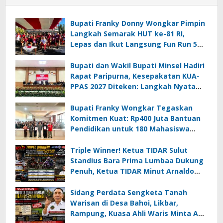
Bupati Franky Donny Wongkar Pimpin
Langkah Semarak HUT ke-81 RI,
Lepas dan Ikut Langsung Fun Run 5
Km di Amurang
Bupati dan Wakil Bupati Minsel Hadiri
Rapat Paripurna, Kesepakatan KUA-
PPAS 2027 Diteken: Langkah Nyata
Wujudkan Minsel Maju dan Sejahtera
Bupati Franky Wongkar Tegaskan
Komitmen Kuat: Rp400 Juta Bantuan
Pendidikan untuk 180 Mahasiswa
Minahasa Selatan
Triple Winner! Ketua TIDAR Sulut
Standius Bara Prima Lumbaa Dukung
Penuh, Ketua TIDAR Minut Arnaldo
Kamagi Apresiasi Dominasi Pangeran
05 MC JOE Sapu Bersih Tiga Gelar
Sidang Perdata Sengketa Tanah
Juara Umum
Warisan di Desa Bahoi, Likbar,
Rampung, Kuasa Ahli Waris Minta APH