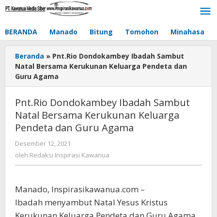
Lewati
ke
konten
BERANDA
Manado
Bitung
Tomohon
Minahasa
Beranda
»
Pnt.Rio Dondokambey Ibadah Sambut
Natal Bersama Kerukunan Keluarga Pendeta dan
Guru Agama
Pnt.Rio Dondokambey Ibadah Sambut
Natal Bersama Kerukunan Keluarga
Pendeta dan Guru Agama
Desember 12, 2021
oleh
Redaksi
oleh
Redaksi Inspirasi Kawanua
Inspirasi
Kawanua
Manado, Inspirasikawanua.com –
Ibadah menyambut Natal Yesus Kristus
Kerukunan Keluarga Pendeta dan Guru Agama