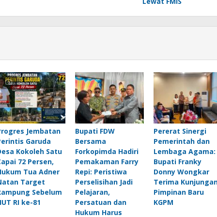
Lewat FMIS
Progres Jembatan
Bupati FDW
Pererat Sinergi
Perintis Garuda
Bersama
Pemerintah dan
Desa Kokoleh Satu
Forkopimda Hadiri
Lembaga Agama:
Capai 72 Persen,
Pemakaman Farry
Bupati Franky
Hukum Tua Adner
Repi: Peristiwa
Donny Wongkar
Natan Target
Perselisihan Jadi
Terima Kunjunga
Rampung Sebelum
Pelajaran,
Pimpinan Baru
HUT RI ke-81
Persatuan dan
KGPM
Hukum Harus