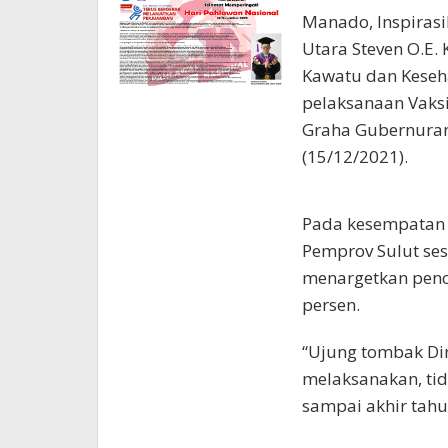
Manado, Inspiras
Utara Steven O.E
Kawatu dan Keseh
pelaksanaan Vaksi
Graha Gubernuran
(15/12/2021).
Pada kesempatan
Pemprov Sulut se
menargetkan penc
persen.
“Ujung tombak Di
melaksanakan, tida
sampai akhir tahu