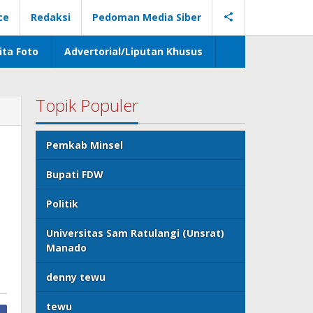
ce
Redaksi
Pedoman Media Siber
ita Foto
Advertorial/Liputan Khusus
Topik Populer
Pemkab Minsel
Bupati FDW
Politik
Universitas Sam Ratulangi (Unsrat)
Manado
denny tewu
tewu