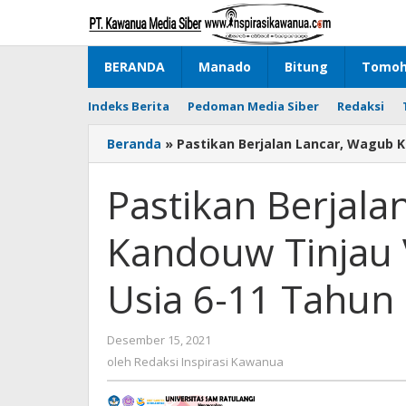
Lewati
ke
konten
BERANDA
Manado
Bitung
Tomo
Indeks Berita
Pedoman Media Siber
Redaksi
Beranda
»
Pastikan Berjalan Lancar, Wagub K
Pastikan Berjala
Kandouw Tinjau 
Usia 6-11 Tahun
Desember 15, 2021
oleh
Redaksi
oleh
Redaksi Inspirasi Kawanua
Inspirasi
Kawanua