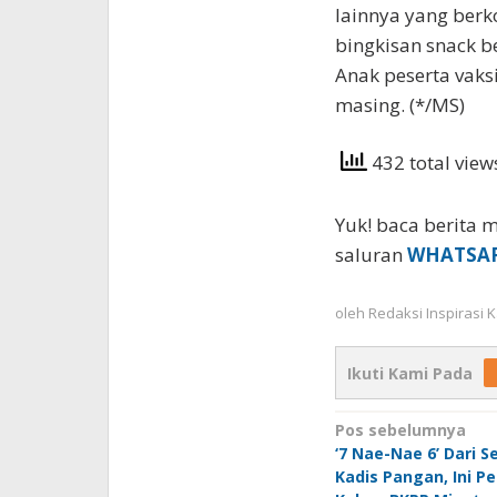
lainnya yang ber
bingkisan snack be
Anak peserta vaks
masing. (*/MS)
432 total vie
Yuk! baca berita m
saluran
WHATSA
oleh
Redaksi Inspirasi
Ikuti Kami Pada
Navigasi
Pos sebelumnya
‘7 Nae-Nae 6’ Dari S
pos
Kadis Pangan, Ini P