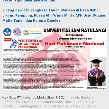
Bersih Tiga Gelar Juara Umum
Sidang Perdata Sengketa Tanah Warisan di Desa Bahoi,
Likbar, Rampung, Kuasa Ahli Waris Minta APH Usut Dugaan
Mafia Tanah dan Korupsi Dandes
Hak Cipta PT. Kawanua Media Siber ©2024
Indeks Berita
Daftar Produk Media
Pedoman Media Siber
Profil Media
Redaksi
Tentang Kita
Terms of Service
Privacy Policy