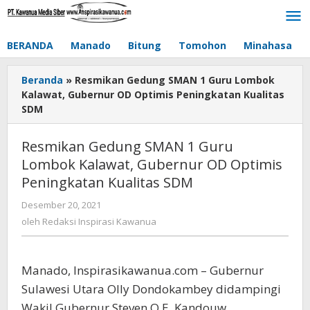
Lewati
ke
konten
BERANDA
Manado
Bitung
Tomohon
Minahasa
Beranda
»
Resmikan Gedung SMAN 1 Guru Lombok
Kalawat, Gubernur OD Optimis Peningkatan Kualitas
SDM
Resmikan Gedung SMAN 1 Guru
Lombok Kalawat, Gubernur OD Optimis
Peningkatan Kualitas SDM
Desember 20, 2021
oleh
Redaksi
oleh
Redaksi Inspirasi Kawanua
Inspirasi
Kawanua
Manado, Inspirasikawanua.com – Gubernur
Sulawesi Utara Olly Dondokambey didampingi
Wakil Gubernur Steven O.E. Kandouw