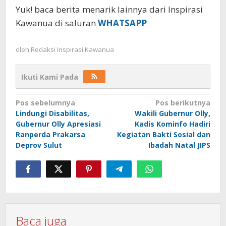
Yuk! baca berita menarik lainnya dari Inspirasi
Kawanua di saluran
WHATSAPP
oleh
Redaksi Inspirasi Kawanua
Ikuti Kami Pada
Navigasi
Pos sebelumnya
Pos berikutnya
Lindungi Disabilitas,
Wakili Gubernur Olly,
pos
Gubernur Olly Apresiasi
Kadis Kominfo Hadiri
Ranperda Prakarsa
Kegiatan Bakti Sosial dan
Deprov Sulut
Ibadah Natal JIPS
Baca juga