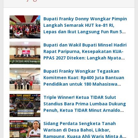
Bupati Franky Donny Wongkar Pimpin
Langkah Semarak HUT ke-81 RI,
Lepas dan Ikut Langsung Fun Run 5
Km di Amurang
Bupati dan Wakil Bupati Minsel Hadiri
Rapat Paripurna, Kesepakatan KUA-
PPAS 2027 Diteken: Langkah Nyata
Wujudkan Minsel Maju dan Sejahtera
Bupati Franky Wongkar Tegaskan
Komitmen Kuat: Rp400 Juta Bantuan
Pendidikan untuk 180 Mahasiswa
Minahasa Selatan
Triple Winner! Ketua TIDAR Sulut
Standius Bara Prima Lumbaa Dukung
Penuh, Ketua TIDAR Minut Arnaldo
Kamagi Apresiasi Dominasi Pangeran
05 MC JOE Sapu Bersih Tiga Gelar
Sidang Perdata Sengketa Tanah
Juara Umum
Warisan di Desa Bahoi, Likbar,
Rampung, Kuasa Ahli Waris Minta APH