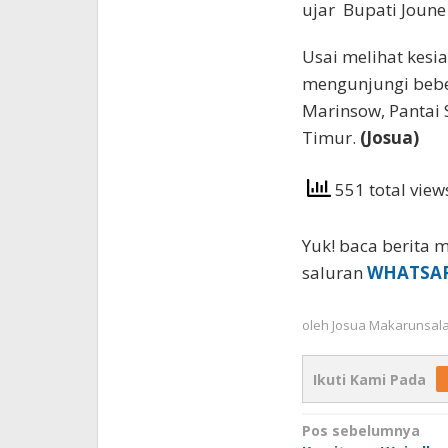
ujar Bupati Joune
Usai melihat kes
mengunjungi beber
Marinsow, Pantai
Timur.
(Josua)
551 total vie
Yuk! baca berita m
saluran
WHATSA
oleh
Josua Makarunsal
Ikuti Kami Pada
Navigasi
Pos sebelumnya