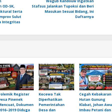
n
Wagub Kandouw Ingatkan
h OD-SK,
Stafsus Jalankan Tupoksi dan Beri
uktural Serta
Masukan Sesuai Bidang, Ini
mprov Sulut
Daftarnya
 Integritas
Polemik Register
Kecewa Tak
Cegah Kebakaran
Desa Pinenek
Diperhatikan
Hutan Gunung
Mencuat, Dokumen
Pemerintahan
Klabat, Johan Awu
2016–2019 Diduga
Desa dan
Imbau Petani dan