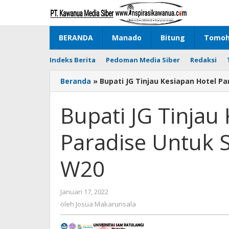
Lewati
ke
konten
BERANDA
Manado
Bitung
Tomo
Indeks Berita
Pedoman Media Siber
Redaksi
Beranda
»
Bupati JG Tinjau Kesiapan Hotel Pa
Bupati JG Tinjau
Paradise Untuk S
W20
Januari 17, 2022
oleh
Josua
oleh
Josua Makarunsala
Makarunsala