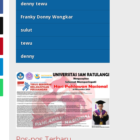
denny tewu
Franky Donny Wongkar
sulut
tewu
denny
Pos-pos Terbaru