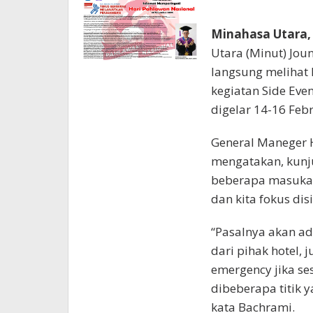
Minahasa Utara,
Utara (Minut) Jou
langsung melihat 
kegiatan Side Eve
digelar 14-16 Feb
General Maneger H
mengatakan, kunj
beberapa masukan 
dan kita fokus disi
“Pasalnya akan ada
dari pihak hotel,
emergency jika se
dibeberapa titik 
kata Bachrami.