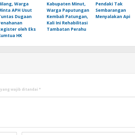
Hilang, Warga
Kabupaten Minut,
Pendaki Tak
Minta APH Usut
Warga Paputungan
Sembarangan
Tuntas Dugaan
Kembali Patungan,
Menyalakan Api
Penahanan
Kali Ini Rehabilitasi
Register oleh Eks
Tambatan Perahu
Kumtua HK
 yang wajib ditandai
*