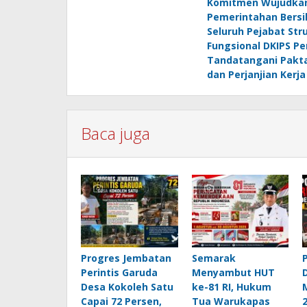
Komitmen Wujudka
pos
Pemerintahan Bersi
Seluruh Pejabat Str
Fungsional DKIPS Pe
Tandatangani Pakta
dan Perjanjian Kerja
Baca juga
Progres Jembatan
Semarak
Perintis Garuda
Menyambut HUT
Desa Kokoleh Satu
ke-81 RI, Hukum
Capai 72 Persen,
Tua Warukapas