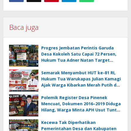
Baca juga
Progres Jembatan Perintis Garuda
Desa Kokoleh Satu Capai 72 Persen,
Hukum Tua Adner Natan Target
Rampung Sebelum HUT RI ke-81
Semarak Menyambut HUT ke-81 RI,
Hukum Tua Warukapas Julian Kamagi
Ajak Warga Kibarkan Merah Putih dan
Gotong Royong Percantik Lingkungan
Polemik Register Desa Pinenek
Mencuat, Dokumen 2016–2019 Diduga
Hilang, Warga Minta APH Usut Tuntas
Dugaan Penahanan Register oleh Eks
Kumtua HK
Kecewa Tak Diperhatikan
Pemerintahan Desa dan Kabupaten