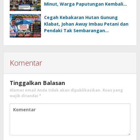
Minut, Warga Paputungan Kembali
Patungan, Kali Ini Rehabilitasi
Tambatan Perahu
Cegah Kebakaran Hutan Gunung
Klabat, Johan Awuy Imbau Petani dan
Pendaki Tak Sembarangan
Menyalakan Api
Komentar
Tinggalkan Balasan
Alamat email Anda tidak akan dipublikasikan.
Ruas yang
wajib ditandai
*