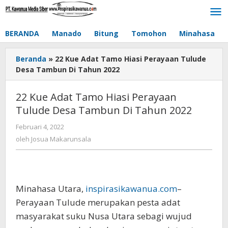
Lewati
ke
konten
BERANDA
Manado
Bitung
Tomohon
Minahasa
Beranda
»
22 Kue Adat Tamo Hiasi Perayaan Tulude
Desa Tambun Di Tahun 2022
22 Kue Adat Tamo Hiasi Perayaan
Tulude Desa Tambun Di Tahun 2022
Februari 4, 2022
oleh
Josua
oleh
Josua Makarunsala
Makarunsala
Minahasa Utara,
inspirasikawanua.com
–
Perayaan Tulude merupakan pesta adat
masyarakat suku Nusa Utara sebagi wujud