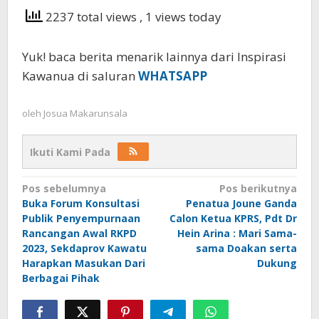
2237 total views
, 1 views today
Yuk! baca berita menarik lainnya dari Inspirasi
Kawanua di saluran
WHATSAPP
oleh
Josua Makarunsala
Ikuti Kami Pada
Navigasi
Pos sebelumnya
Pos berikutnya
Buka Forum Konsultasi
Penatua Joune Ganda
pos
Publik Penyempurnaan
Calon Ketua KPRS, Pdt Dr
Rancangan Awal RKPD
Hein Arina : Mari Sama-
2023, Sekdaprov Kawatu
sama Doakan serta
Harapkan Masukan Dari
Dukung
Berbagai Pihak