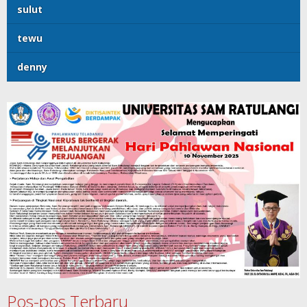
sulut
tewu
denny
Pos-pos Terbaru