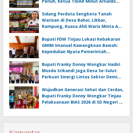
Penuh, Ketua TIDAR Minut Arnaldo
Kamagi Apresiasi Dominasi Pangeran
05 MC JOE Sapu Bersih Tiga Gelar
Sidang Perdata Sengketa Tanah
Juara Umum
Warisan di Desa Bahoi, Likbar,
Rampung, Kuasa Ahli Waris Minta APH
Usut Dugaan Mafia Tanah dan
Korupsi Dandes
Bupati FDW Tinjau Lokasi Kebakaran
GMIM Imanuel Kawangkoan Bawah:
Kepedulian Nyata Pemerintah
Minahasa Selatan bagi Jemaat yang
Terdampak
Bupati Franky Donny Wongkar Hadiri
Musda Srikandi Jaga Desa Se-Sulut:
Perkuat Sinergi Lintas Sektor Demi
Desa Maju dan Sejahtera
Wujudkan Generasi Sehat dan Cerdas,
Bupati Franky Donny Wongkar Tinjau
Pelaksanaan BIAS 2026 di SD Negeri 2
Amurang
Komentar