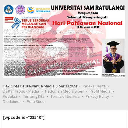
Hak Cipta PT. Kawanua Media Siber ©2024
Indeks Berita
Daftar Produk Media
Pedoman Media Siber
Profil Media
Redaksi
Tentang Kita
Terms of Service
Privacy Policy
Disclaimer
Peta Situs
[wpcode id=”23510″]