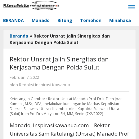
Lewati
ke
konten
BERANDA
Manado
Bitung
Tomohon
Minahasa
Beranda
»
Rektor Unsrat Jalin Sinergitas dan
Kerjasama Dengan Polda Sulut
Rektor Unsrat Jalin Sinergitas dan
Kerjasama Dengan Polda Sulut
Februari 7, 2022
oleh
Redaksi
oleh
Redaksi Inspirasi Kawanua
Inspirasi
Kawanua
Keterangan Gambar : Rektor Unsrat Manado Prof Dr Ir Ellen Joan
Kumaat, M.Sc, DEA, melakukan kunjungan ke Markas Kepolisian
Daerah Sulawesi Utara di sambut oleh Kapolda Sulawesi Utara
(Sulut) Irjen Pol Drs Mulyatno SH, MM, Senin (7/2/2022)
Manado, Inspirasikawanua.com – Rektor
Universitas Sam Ratulangi (Unsrat) Manado Prof