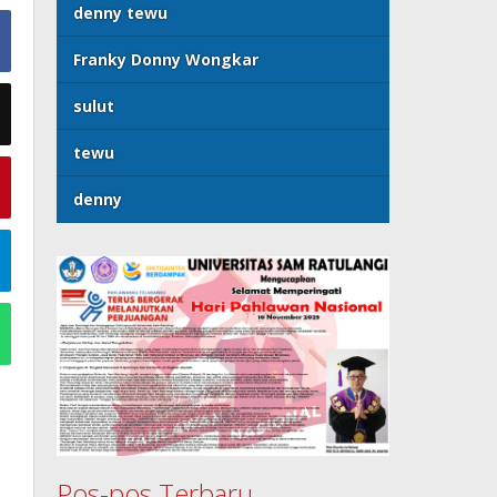
denny tewu
Franky Donny Wongkar
sulut
tewu
denny
Pos-pos Terbaru