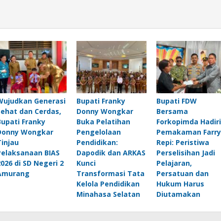
Wujudkan Generasi
Bupati Franky
Bupati FDW
Sehat dan Cerdas,
Donny Wongkar
Bersama
Bupati Franky
Buka Pelatihan
Forkopimda Hadiri
Donny Wongkar
Pengelolaan
Pemakaman Farry
Tinjau
Pendidikan:
Repi: Peristiwa
Pelaksanaan BIAS
Dapodik dan ARKAS
Perselisihan Jadi
2026 di SD Negeri 2
Kunci
Pelajaran,
Amurang
Transformasi Tata
Persatuan dan
Kelola Pendidikan
Hukum Harus
Minahasa Selatan
Diutamakan