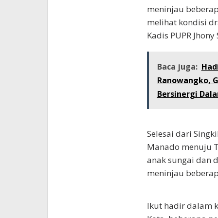
meninjau beberapa
melihat kondisi d
Kadis PUPR Jhony 
Baca juga:
Had
Ranowangko, Gu
Bersinergi Da
Selesai dari Singk
Manado menuju Ta
anak sungai dan 
meninjau beberapa
Ikut hadir dalam