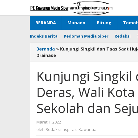
Lewati
ke
konten
BERANDA
Manado
Bitung
Tomo
Indeks Berita
Pedoman Media Siber
Redaksi
Beranda
»
Kunjungi Singkil dan Taas Saat Hu
Drainase
Kunjungi Singkil
Deras, Wali Kota
Sekolah dan Sej
Maret 1, 2022
oleh
Redaksi
oleh
Redaksi Inspirasi Kawanua
Inspirasi