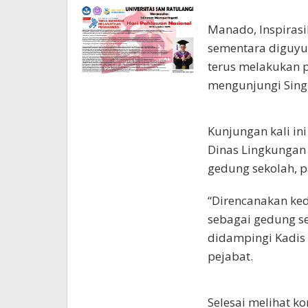
Kawanua
Manado, Inspirasi
sementara diguyu
terus melakukan p
mengunjungi Singk
Kunjungan kali in
Dinas Lingkungan
gedung sekolah, p
“Direncanakan ked
sebagai gedung se
didampingi Kadis
pejabat.
Selesai melihat ko