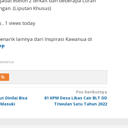
jabat eselon 2 terkait dan beberapa Lurah
ngan. (Liputan Khusus)
ws
, 1 views today
enarik lainnya dari Inspirasi Kawanua di
PP
 Kawanua
Pos berikutnya
t Dinilai Bisa
81 KPM Desa Libas Cair BLT DD
 Masuki
Triwulan Satu Tahun 2022