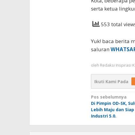
Kota, beberapa pe
serta ketua lingku
553 total vie
Yuk! baca berita m
saluran
WHATSA
oleh
Redaksi Inspirasi
Ikuti Kami Pada
Navigasi
Pos sebelumnya
Di Pimpin OD-SK, Sulu
pos
Lebih Maju dan Siap
Industri 5.0.