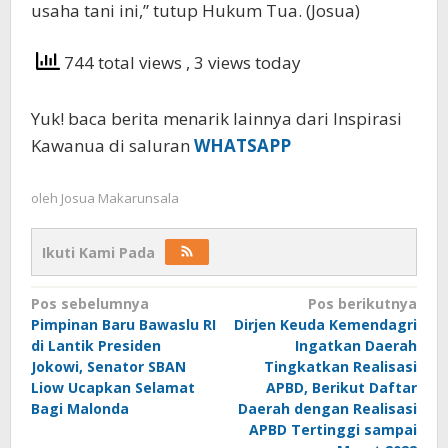
usaha tani ini,” tutup Hukum Tua. (Josua)
744 total views
, 3 views today
Yuk! baca berita menarik lainnya dari Inspirasi
Kawanua di saluran
WHATSAPP
oleh
Josua Makarunsala
Ikuti Kami Pada
Navigasi
Pos sebelumnya
Pos berikutnya
Pimpinan Baru Bawaslu RI
Dirjen Keuda Kemendagri
pos
di Lantik Presiden
Ingatkan Daerah
Jokowi, Senator SBAN
Tingkatkan Realisasi
Liow Ucapkan Selamat
APBD, Berikut Daftar
Bagi Malonda
Daerah dengan Realisasi
APBD Tertinggi sampai