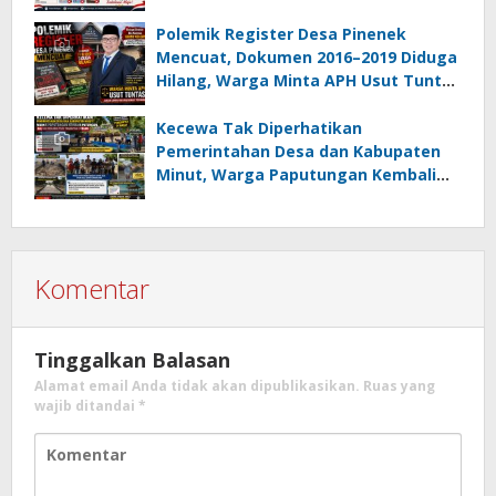
Gotong Royong Percantik Lingkungan
Polemik Register Desa Pinenek
Mencuat, Dokumen 2016–2019 Diduga
Hilang, Warga Minta APH Usut Tuntas
Dugaan Penahanan Register oleh Eks
Kumtua HK
Kecewa Tak Diperhatikan
Pemerintahan Desa dan Kabupaten
Minut, Warga Paputungan Kembali
Patungan, Kali Ini Rehabilitasi
Tambatan Perahu
Komentar
Tinggalkan Balasan
Alamat email Anda tidak akan dipublikasikan.
Ruas yang
wajib ditandai
*