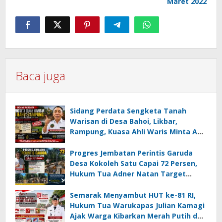
Maret 2022
Baca juga
Sidang Perdata Sengketa Tanah
Warisan di Desa Bahoi, Likbar,
Rampung, Kuasa Ahli Waris Minta APH
Usut Dugaan Mafia Tanah dan
Korupsi Dandes
Progres Jembatan Perintis Garuda
Desa Kokoleh Satu Capai 72 Persen,
Hukum Tua Adner Natan Target
Rampung Sebelum HUT RI ke-81
Semarak Menyambut HUT ke-81 RI,
Hukum Tua Warukapas Julian Kamagi
Ajak Warga Kibarkan Merah Putih dan