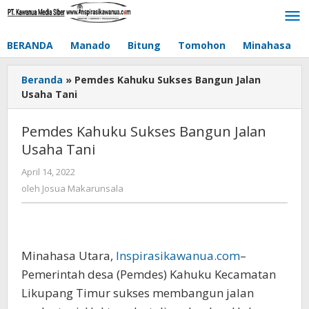
Lewati
ke
konten
BERANDA
Manado
Bitung
Tomohon
Minahasa
Beranda
»
Pemdes Kahuku Sukses Bangun Jalan
Usaha Tani
Pemdes Kahuku Sukses Bangun Jalan
Usaha Tani
April 14, 2022
oleh
Josua
oleh
Josua Makarunsala
Makarunsala
Minahasa Utara,
Inspirasikawanua.com
–
Pemerintah desa (Pemdes) Kahuku Kecamatan
Likupang Timur sukses membangun jalan