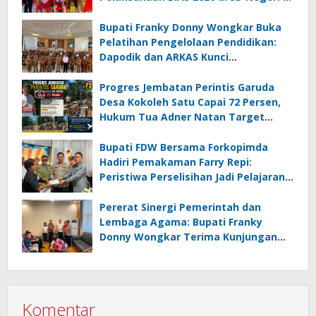
Amurang
Bupati Franky Donny Wongkar Buka
Pelatihan Pengelolaan Pendidikan:
Dapodik dan ARKAS Kunci
Transformasi Tata Kelola Pendidikan
Minahasa Selatan
Progres Jembatan Perintis Garuda
Desa Kokoleh Satu Capai 72 Persen,
Hukum Tua Adner Natan Target
Rampung Sebelum HUT RI ke-81
Bupati FDW Bersama Forkopimda
Hadiri Pemakaman Farry Repi:
Peristiwa Perselisihan Jadi Pelajaran,
Persatuan dan Hukum Harus
Diutamakan
Pererat Sinergi Pemerintah dan
Lembaga Agama: Bupati Franky
Donny Wongkar Terima Kunjungan
Pimpinan Baru KGPM
Komentar