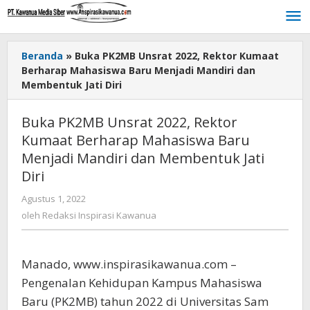
Lewati
ke
konten
Beranda
»
Buka PK2MB Unsrat 2022, Rektor Kumaat
Berharap Mahasiswa Baru Menjadi Mandiri dan
Membentuk Jati Diri
Buka PK2MB Unsrat 2022, Rektor
Kumaat Berharap Mahasiswa Baru
Menjadi Mandiri dan Membentuk Jati
Diri
Agustus 1, 2022
oleh
Redaksi
oleh
Redaksi Inspirasi Kawanua
Inspirasi
Kawanua
Manado, www.inspirasikawanua.com –
Pengenalan Kehidupan Kampus Mahasiswa
Baru (PK2MB) tahun 2022 di Universitas Sam