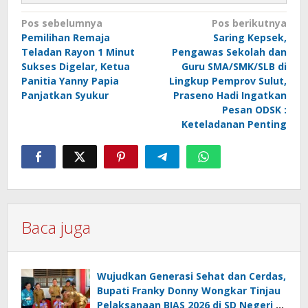
Navigasi
Pos sebelumnya
Pos berikutnya
Pemilihan Remaja
Saring Kepsek,
pos
Teladan Rayon 1 Minut
Pengawas Sekolah dan
Sukses Digelar, Ketua
Guru SMA/SMK/SLB di
Panitia Yanny Papia
Lingkup Pemprov Sulut,
Panjatkan Syukur
Praseno Hadi Ingatkan
Pesan ODSK :
Keteladanan Penting
Baca juga
Wujudkan Generasi Sehat dan Cerdas,
Bupati Franky Donny Wongkar Tinjau
Pelaksanaan BIAS 2026 di SD Negeri 2