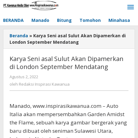
Lewati
ke
konten
BERANDA
Manado
Bitung
Tomohon
Minahasa
Beranda
»
Karya Seni asal Sulut Akan Dipamerkan di
London September Mendatang
Karya Seni asal Sulut Akan Dipamerkan
di London September Mendatang
Agustus 2, 2022
oleh
Redaksi
oleh
Redaksi Inspirasi Kawanua
Inspirasi
Kawanua
Manado, www.inspirasikawanua.com – Auto
Italia akan mempersembahkan Garden Amidst
the Flame, sebuah karya gambar bergerak yang
baru dibuat oleh seniman Sulawesi Utara,