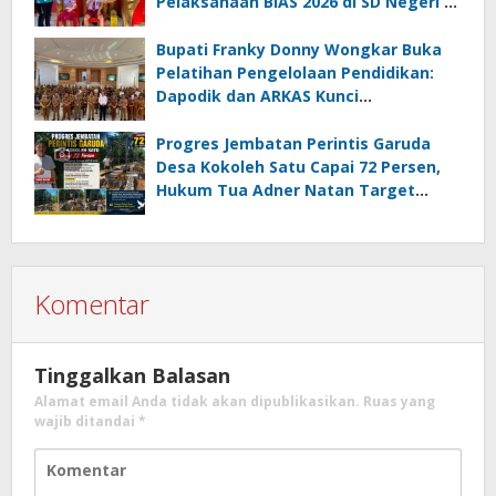
Pelaksanaan BIAS 2026 di SD Negeri 2
Amurang
Bupati Franky Donny Wongkar Buka
Pelatihan Pengelolaan Pendidikan:
Dapodik dan ARKAS Kunci
Transformasi Tata Kelola Pendidikan
Minahasa Selatan
Progres Jembatan Perintis Garuda
Desa Kokoleh Satu Capai 72 Persen,
Hukum Tua Adner Natan Target
Rampung Sebelum HUT RI ke-81
Komentar
Tinggalkan Balasan
Alamat email Anda tidak akan dipublikasikan.
Ruas yang
wajib ditandai
*