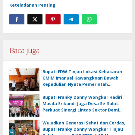
Keteladanan Penting
Baca juga
Bupati FDW Tinjau Lokasi Kebakaran
GMIM Imanuel Kawangkoan Bawah:
Kepedulian Nyata Pemerintah
Minahasa Selatan bagi Jemaat yang
Terdampak
Bupati Franky Donny Wongkar Hadiri
Musda Srikandi Jaga Desa Se-Sulut:
Perkuat Sinergi Lintas Sektor Demi
Desa Maju dan Sejahtera
Wujudkan Generasi Sehat dan Cerdas,
Bupati Franky Donny Wongkar Tinjau