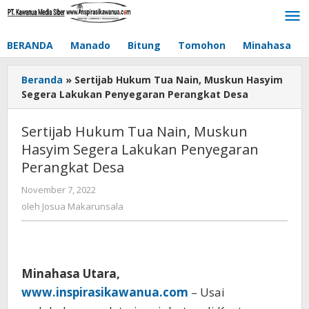
Lewati
ke
konten
BERANDA
Manado
Bitung
Tomohon
Minahasa
Beranda
»
Sertijab Hukum Tua Nain, Muskun Hasyim
Segera Lakukan Penyegaran Perangkat Desa
Sertijab Hukum Tua Nain, Muskun
Hasyim Segera Lakukan Penyegaran
Perangkat Desa
November 7, 2022
oleh
Josua
oleh
Josua Makarunsala
Makarunsala
Minahasa Utara,
www.inspirasikawanua.com
– Usai