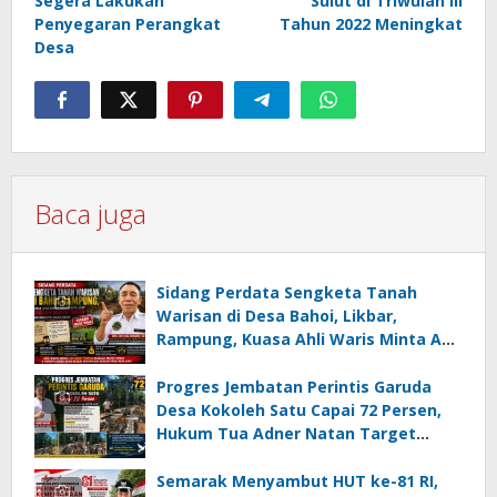
Segera Lakukan
Sulut di Triwulan III
Penyegaran Perangkat
Tahun 2022 Meningkat
Desa
Baca juga
Sidang Perdata Sengketa Tanah
Warisan di Desa Bahoi, Likbar,
Rampung, Kuasa Ahli Waris Minta APH
Usut Dugaan Mafia Tanah dan
Korupsi Dandes
Progres Jembatan Perintis Garuda
Desa Kokoleh Satu Capai 72 Persen,
Hukum Tua Adner Natan Target
Rampung Sebelum HUT RI ke-81
Semarak Menyambut HUT ke-81 RI,