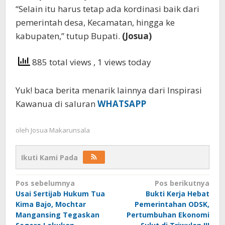
“Selain itu harus tetap ada kordinasi baik dari
pemerintah desa, Kecamatan, hingga ke
kabupaten,” tutup Bupati.
(Josua)
885 total views
, 1 views today
Yuk! baca berita menarik lainnya dari Inspirasi
Kawanua di saluran
WHATSAPP
oleh
Josua Makarunsala
Ikuti Kami Pada
Navigasi
Pos sebelumnya
Pos berikutnya
Usai Sertijab Hukum Tua
Bukti Kerja Hebat
pos
Kima Bajo, Mochtar
Pemerintahan ODSK,
Mangansing Tegaskan
Pertumbuhan Ekonomi