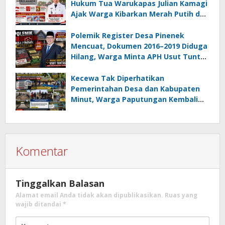
Hukum Tua Warukapas Julian Kamagi
Ajak Warga Kibarkan Merah Putih dan
Gotong Royong Percantik Lingkungan
Polemik Register Desa Pinenek
Mencuat, Dokumen 2016–2019 Diduga
Hilang, Warga Minta APH Usut Tuntas
Dugaan Penahanan Register oleh Eks
Kumtua HK
Kecewa Tak Diperhatikan
Pemerintahan Desa dan Kabupaten
Minut, Warga Paputungan Kembali
Patungan, Kali Ini Rehabilitasi
Tambatan Perahu
Komentar
Tinggalkan Balasan
Alamat email Anda tidak akan dipublikasikan.
Ruas yang
wajib ditandai
*