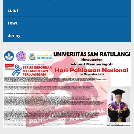
sulut
tewu
denny