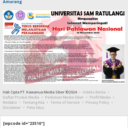
Amurang
Hak Cipta PT. Kawanua Media Siber ©2024
Indeks Berita
Daftar Produk Media
Pedoman Media Siber
Profil Media
Redaksi
Tentang Kita
Terms of Service
Privacy Policy
Disclaimer
Peta Situs
[wpcode id=”23510″]