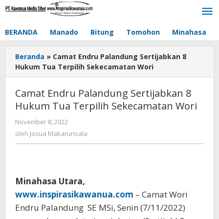
Lewati
ke
konten
BERANDA
Manado
Bitung
Tomohon
Minahasa
Beranda
»
Camat Endru Palandung Sertijabkan 8
Hukum Tua Terpilih Sekecamatan Wori
Camat Endru Palandung Sertijabkan 8
Hukum Tua Terpilih Sekecamatan Wori
November 8, 2022
oleh
Josua
oleh
Josua Makarunsala
Makarunsala
Minahasa Utara,
www.inspirasikawanua.com
– Camat Wori
Endru Palandung SE MSi, Senin (7/11/2022)