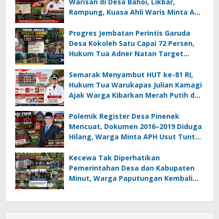
Warisan di Desa Bahoi, Likbar,
Rampung, Kuasa Ahli Waris Minta APH
Usut Dugaan Mafia Tanah dan
Korupsi Dandes
Progres Jembatan Perintis Garuda
Desa Kokoleh Satu Capai 72 Persen,
Hukum Tua Adner Natan Target
Rampung Sebelum HUT RI ke-81
Semarak Menyambut HUT ke-81 RI,
Hukum Tua Warukapas Julian Kamagi
Ajak Warga Kibarkan Merah Putih dan
Gotong Royong Percantik Lingkungan
Polemik Register Desa Pinenek
Mencuat, Dokumen 2016–2019 Diduga
Hilang, Warga Minta APH Usut Tuntas
Dugaan Penahanan Register oleh Eks
Kumtua HK
Kecewa Tak Diperhatikan
Pemerintahan Desa dan Kabupaten
Minut, Warga Paputungan Kembali
Patungan, Kali Ini Rehabilitasi
Tambatan Perahu