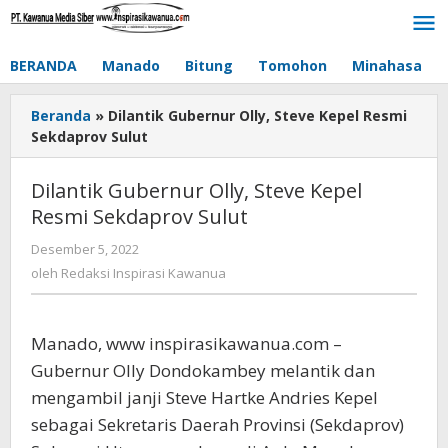
Lewati
ke
konten
BERANDA
Manado
Bitung
Tomohon
Minahasa
Beranda
»
Dilantik Gubernur Olly, Steve Kepel Resmi
Sekdaprov Sulut
Dilantik Gubernur Olly, Steve Kepel
Resmi Sekdaprov Sulut
Desember 5, 2022
oleh
Redaksi
oleh
Redaksi Inspirasi Kawanua
Inspirasi
Kawanua
Manado, www inspirasikawanua.com –
Gubernur Olly Dondokambey melantik dan
mengambil janji Steve Hartke Andries Kepel
sebagai Sekretaris Daerah Provinsi (Sekdaprov)