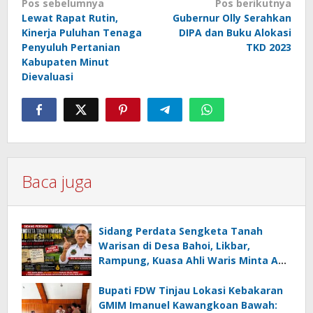
Navigasi
Pos sebelumnya
Pos berikutnya
Lewat Rapat Rutin,
Gubernur Olly Serahkan
pos
Kinerja Puluhan Tenaga
DIPA dan Buku Alokasi
Penyuluh Pertanian
TKD 2023
Kabupaten Minut
Dievaluasi
Baca juga
Sidang Perdata Sengketa Tanah
Warisan di Desa Bahoi, Likbar,
Rampung, Kuasa Ahli Waris Minta APH
Usut Dugaan Mafia Tanah dan
Korupsi Dandes
Bupati FDW Tinjau Lokasi Kebakaran
GMIM Imanuel Kawangkoan Bawah: