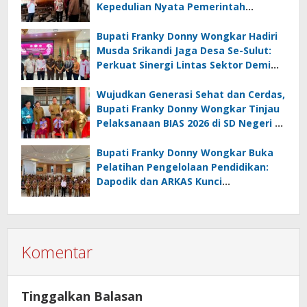
Kepedulian Nyata Pemerintah
Minahasa Selatan bagi Jemaat yang
Terdampak
Bupati Franky Donny Wongkar Hadiri
Musda Srikandi Jaga Desa Se-Sulut:
Perkuat Sinergi Lintas Sektor Demi
Desa Maju dan Sejahtera
Wujudkan Generasi Sehat dan Cerdas,
Bupati Franky Donny Wongkar Tinjau
Pelaksanaan BIAS 2026 di SD Negeri 2
Amurang
Bupati Franky Donny Wongkar Buka
Pelatihan Pengelolaan Pendidikan:
Dapodik dan ARKAS Kunci
Transformasi Tata Kelola Pendidikan
Minahasa Selatan
Komentar
Tinggalkan Balasan