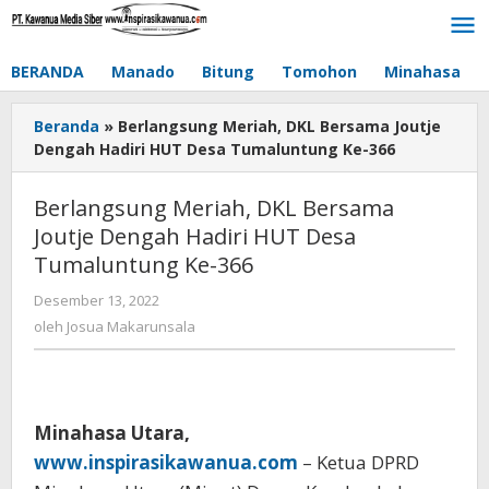
Lewati
ke
konten
BERANDA
Manado
Bitung
Tomohon
Minahasa
Beranda
»
Berlangsung Meriah, DKL Bersama Joutje
Dengah Hadiri HUT Desa Tumaluntung Ke-366
Berlangsung Meriah, DKL Bersama
Joutje Dengah Hadiri HUT Desa
Tumaluntung Ke-366
Desember 13, 2022
oleh
Josua
oleh
Josua Makarunsala
Makarunsala
Minahasa Utara,
www.inspirasikawanua.com
– Ketua DPRD