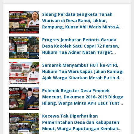
Sidang Perdata Sengketa Tanah
Warisan di Desa Bahoi, Likbar,
Rampung, Kuasa Ahli Waris Minta APH
Usut Dugaan Mafia Tanah dan
Korupsi Dandes
Progres Jembatan Perintis Garuda
Desa Kokoleh Satu Capai 72 Persen,
Hukum Tua Adner Natan Target
Rampung Sebelum HUT RI ke-81
Semarak Menyambut HUT ke-81 RI,
Hukum Tua Warukapas Julian Kamagi
Ajak Warga Kibarkan Merah Putih dan
Gotong Royong Percantik Lingkungan
Polemik Register Desa Pinenek
Mencuat, Dokumen 2016–2019 Diduga
Hilang, Warga Minta APH Usut Tuntas
Dugaan Penahanan Register oleh Eks
Kumtua HK
Kecewa Tak Diperhatikan
Pemerintahan Desa dan Kabupaten
Minut, Warga Paputungan Kembali