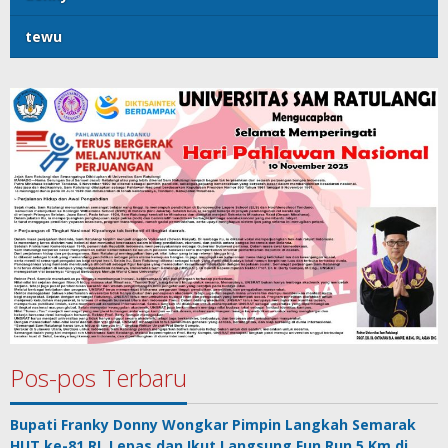
tewu
Pos-pos Terbaru
Bupati Franky Donny Wongkar Pimpin Langkah Semarak
HUT ke-81 RI, Lepas dan Ikut Langsung Fun Run 5 Km di