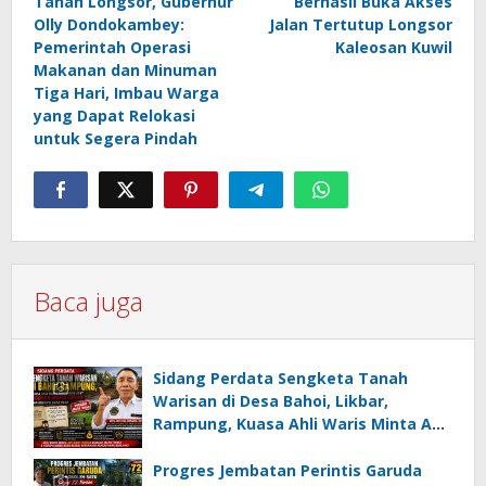
Tanah Longsor, Gubernur
Berhasil Buka Akses
Olly Dondokambey:
Jalan Tertutup Longsor
Pemerintah Operasi
Kaleosan Kuwil
Makanan dan Minuman
Tiga Hari, Imbau Warga
yang Dapat Relokasi
untuk Segera Pindah
Baca juga
Sidang Perdata Sengketa Tanah
Warisan di Desa Bahoi, Likbar,
Rampung, Kuasa Ahli Waris Minta APH
Usut Dugaan Mafia Tanah dan
Korupsi Dandes
Progres Jembatan Perintis Garuda