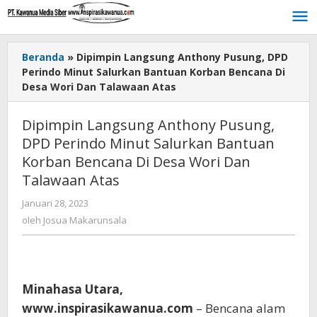
Lewati
ke
konten
Beranda
»
Dipimpin Langsung Anthony Pusung, DPD
Perindo Minut Salurkan Bantuan Korban Bencana Di
Desa Wori Dan Talawaan Atas
Dipimpin Langsung Anthony Pusung,
DPD Perindo Minut Salurkan Bantuan
Korban Bencana Di Desa Wori Dan
Talawaan Atas
Januari 28, 2023
oleh
Josua
oleh
Josua Makarunsala
Makarunsala
Minahasa Utara,
www.inspirasikawanua.com
– Bencana alam