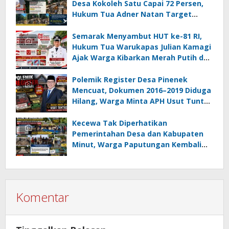
Desa Kokoleh Satu Capai 72 Persen,
Hukum Tua Adner Natan Target
Rampung Sebelum HUT RI ke-81
Semarak Menyambut HUT ke-81 RI,
Hukum Tua Warukapas Julian Kamagi
Ajak Warga Kibarkan Merah Putih dan
Gotong Royong Percantik Lingkungan
Polemik Register Desa Pinenek
Mencuat, Dokumen 2016–2019 Diduga
Hilang, Warga Minta APH Usut Tuntas
Dugaan Penahanan Register oleh Eks
Kumtua HK
Kecewa Tak Diperhatikan
Pemerintahan Desa dan Kabupaten
Minut, Warga Paputungan Kembali
Patungan, Kali Ini Rehabilitasi
Tambatan Perahu
Komentar