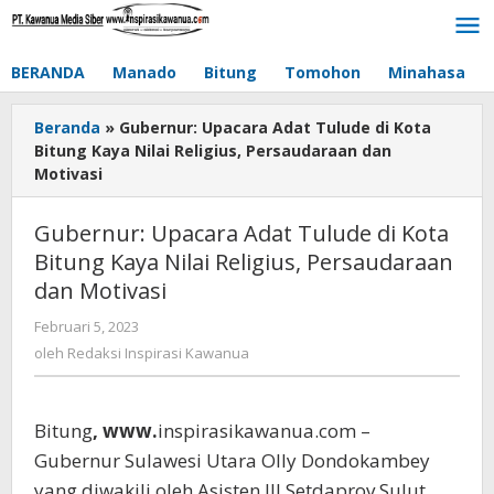
Lewati
ke
konten
BERANDA
Manado
Bitung
Tomohon
Minahasa
Beranda
»
Gubernur: Upacara Adat Tulude di Kota
Bitung Kaya Nilai Religius, Persaudaraan dan
Motivasi
Gubernur: Upacara Adat Tulude di Kota
Bitung Kaya Nilai Religius, Persaudaraan
dan Motivasi
Februari 5, 2023
oleh
Redaksi
oleh
Redaksi Inspirasi Kawanua
Inspirasi
Kawanua
Bitung
, www.
inspirasikawanua.com –
Gubernur Sulawesi Utara Olly Dondokambey
yang diwakili oleh Asisten III Setdaprov Sulut