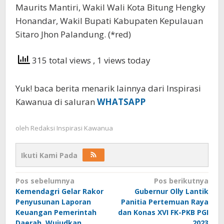
Maurits Mantiri, Wakil Wali Kota Bitung Hengky
Honandar, Wakil Bupati Kabupaten Kepulauan
Sitaro Jhon Palandung. (*red)
315 total views
, 1 views today
Yuk! baca berita menarik lainnya dari Inspirasi
Kawanua di saluran
WHATSAPP
oleh
Redaksi Inspirasi Kawanua
Ikuti Kami Pada
Navigasi
Pos sebelumnya
Pos berikutnya
Kemendagri Gelar Rakor
Gubernur Olly Lantik
pos
Penyusunan Laporan
Panitia Pertemuan Raya
Keuangan Pemerintah
dan Konas XVI FK-PKB PGI
Daerah, Wujudkan
2023