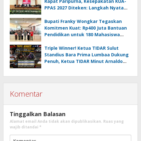
Rapat Paripurna, Kesepakatan KUA-
PPAS 2027 Diteken: Langkah Nyata
Wujudkan Minsel Maju dan Sejahtera
Bupati Franky Wongkar Tegaskan
Komitmen Kuat: Rp400 Juta Bantuan
Pendidikan untuk 180 Mahasiswa
Minahasa Selatan
Triple Winner! Ketua TIDAR Sulut
Standius Bara Prima Lumbaa Dukung
Penuh, Ketua TIDAR Minut Arnaldo
Kamagi Apresiasi Dominasi Pangeran
05 MC JOE Sapu Bersih Tiga Gelar
Juara Umum
Komentar
Tinggalkan Balasan
Alamat email Anda tidak akan dipublikasikan.
Ruas yang
wajib ditandai
*