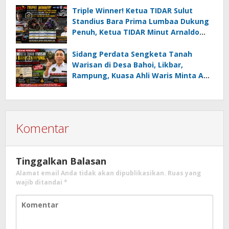
Triple Winner! Ketua TIDAR Sulut
Standius Bara Prima Lumbaa Dukung
Penuh, Ketua TIDAR Minut Arnaldo
Kamagi Apresiasi Dominasi Pangeran
05 MC JOE Sapu Bersih Tiga Gelar
Sidang Perdata Sengketa Tanah
Juara Umum
Warisan di Desa Bahoi, Likbar,
Rampung, Kuasa Ahli Waris Minta APH
Usut Dugaan Mafia Tanah dan
Korupsi Dandes
Komentar
Tinggalkan Balasan
Alamat email Anda tidak akan dipublikasikan.
Ruas yang
wajib ditandai
*