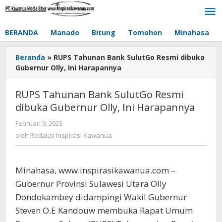
Lewati
ke
konten
BERANDA
Manado
Bitung
Tomohon
Minahasa
Beranda
»
RUPS Tahunan Bank SulutGo Resmi dibuka
Gubernur Olly, Ini Harapannya
RUPS Tahunan Bank SulutGo Resmi
dibuka Gubernur Olly, Ini Harapannya
Februari 9, 2023
oleh
Redaksi
oleh
Redaksi Inspirasi Kawanua
Inspirasi
Kawanua
Minahasa, www.inspirasikawanua.com –
Gubernur Provinsi Sulawesi Utara Olly
Dondokambey didampingi Wakil Gubernur
Steven O.E Kandouw membuka Rapat Umum