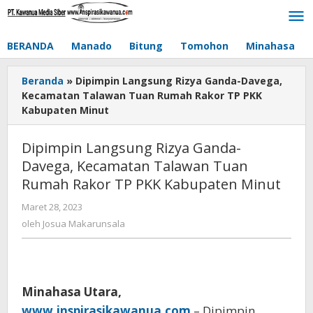
Lewati
ke
konten
BERANDA
Manado
Bitung
Tomohon
Minahasa
Beranda
»
Dipimpin Langsung Rizya Ganda-Davega,
Kecamatan Talawan Tuan Rumah Rakor TP PKK
Kabupaten Minut
Dipimpin Langsung Rizya Ganda-
Davega, Kecamatan Talawan Tuan
Rumah Rakor TP PKK Kabupaten Minut
Maret 28, 2023
oleh
Josua
oleh
Josua Makarunsala
Makarunsala
Minahasa Utara,
www.inspirasikawanua.com
– Dipimpin