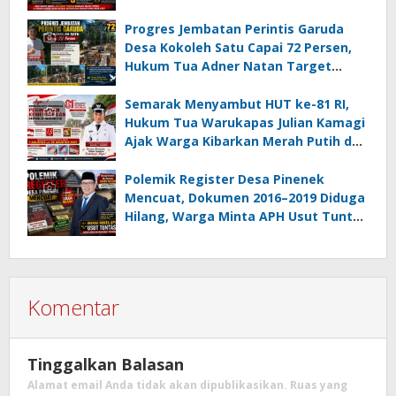
Usut Dugaan Mafia Tanah dan
Korupsi Dandes
Progres Jembatan Perintis Garuda
Desa Kokoleh Satu Capai 72 Persen,
Hukum Tua Adner Natan Target
Rampung Sebelum HUT RI ke-81
Semarak Menyambut HUT ke-81 RI,
Hukum Tua Warukapas Julian Kamagi
Ajak Warga Kibarkan Merah Putih dan
Gotong Royong Percantik Lingkungan
Polemik Register Desa Pinenek
Mencuat, Dokumen 2016–2019 Diduga
Hilang, Warga Minta APH Usut Tuntas
Dugaan Penahanan Register oleh Eks
Kumtua HK
Komentar
Tinggalkan Balasan
Alamat email Anda tidak akan dipublikasikan.
Ruas yang