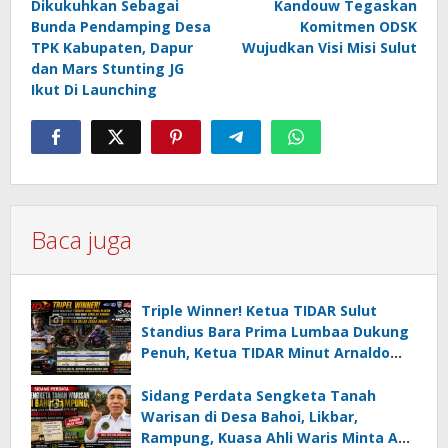
Dikukuhkan Sebagai
Kandouw Tegaskan
Bunda Pendamping Desa
Komitmen ODSK
TPK Kabupaten, Dapur
Wujudkan Visi Misi Sulut
dan Mars Stunting JG
Ikut Di Launching
Baca juga
Triple Winner! Ketua TIDAR Sulut
Standius Bara Prima Lumbaa Dukung
Penuh, Ketua TIDAR Minut Arnaldo
Kamagi Apresiasi Dominasi Pangeran
05 MC JOE Sapu Bersih Tiga Gelar
Sidang Perdata Sengketa Tanah
Juara Umum
Warisan di Desa Bahoi, Likbar,
Rampung, Kuasa Ahli Waris Minta APH