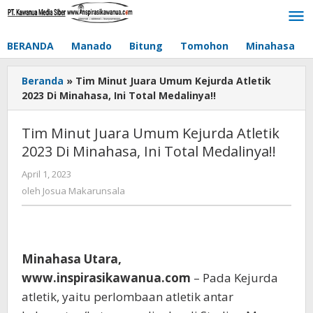
Lewati
ke
konten
BERANDA
Manado
Bitung
Tomohon
Minahasa
Beranda
»
Tim Minut Juara Umum Kejurda Atletik
2023 Di Minahasa, Ini Total Medalinya!!
Tim Minut Juara Umum Kejurda Atletik
2023 Di Minahasa, Ini Total Medalinya!!
April 1, 2023
oleh
Josua
oleh
Josua Makarunsala
Makarunsala
Minahasa Utara,
www.inspirasikawanua.com
– Pada Kejurda
atletik, yaitu perlombaan atletik antar