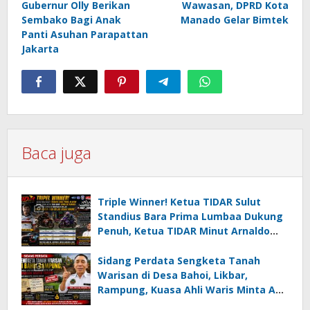
Gubernur Olly Berikan
Wawasan, DPRD Kota
Sembako Bagi Anak
Manado Gelar Bimtek
Panti Asuhan Parapattan
Jakarta
Baca juga
Triple Winner! Ketua TIDAR Sulut
Standius Bara Prima Lumbaa Dukung
Penuh, Ketua TIDAR Minut Arnaldo
Kamagi Apresiasi Dominasi Pangeran
05 MC JOE Sapu Bersih Tiga Gelar
Sidang Perdata Sengketa Tanah
Juara Umum
Warisan di Desa Bahoi, Likbar,
Rampung, Kuasa Ahli Waris Minta APH
Usut Dugaan Mafia Tanah dan