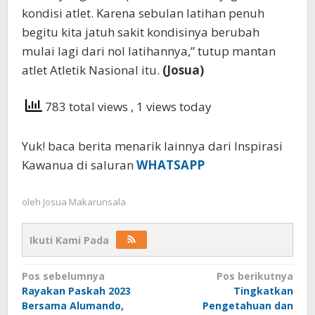
kondisi atlet. Karena sebulan latihan penuh
begitu kita jatuh sakit kondisinya berubah
mulai lagi dari nol latihannya,” tutup mantan
atlet Atletik Nasional itu.
(Josua)
783 total views
, 1 views today
Yuk! baca berita menarik lainnya dari Inspirasi
Kawanua di saluran
WHATSAPP
oleh
Josua Makarunsala
Ikuti Kami Pada
Navigasi
Pos sebelumnya
Pos berikutnya
Rayakan Paskah 2023
Tingkatkan
pos
Bersama Alumando,
Pengetahuan dan