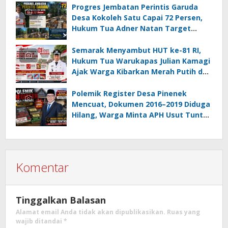
Korupsi Dandes
Progres Jembatan Perintis Garuda
Desa Kokoleh Satu Capai 72 Persen,
Hukum Tua Adner Natan Target
Rampung Sebelum HUT RI ke-81
Semarak Menyambut HUT ke-81 RI,
Hukum Tua Warukapas Julian Kamagi
Ajak Warga Kibarkan Merah Putih dan
Gotong Royong Percantik Lingkungan
Polemik Register Desa Pinenek
Mencuat, Dokumen 2016–2019 Diduga
Hilang, Warga Minta APH Usut Tuntas
Dugaan Penahanan Register oleh Eks
Kumtua HK
Komentar
Tinggalkan Balasan
Alamat email Anda tidak akan dipublikasikan.
Ruas yang
wajib ditandai
*