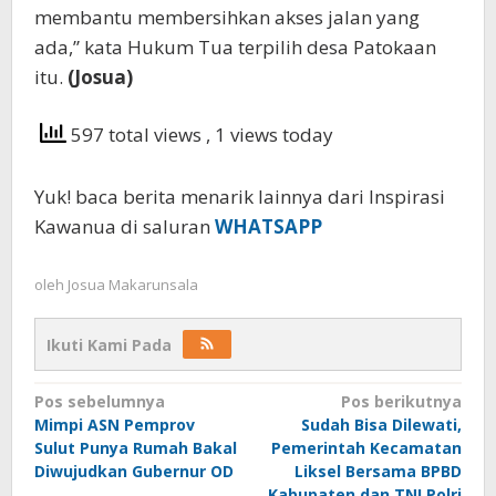
membantu membersihkan akses jalan yang
ada,” kata Hukum Tua terpilih desa Patokaan
itu.
(Josua)
597 total views
, 1 views today
Yuk! baca berita menarik lainnya dari Inspirasi
Kawanua di saluran
WHATSAPP
oleh
Josua Makarunsala
Ikuti Kami Pada
Navigasi
Pos sebelumnya
Pos berikutnya
Mimpi ASN Pemprov
Sudah Bisa Dilewati,
pos
Sulut Punya Rumah Bakal
Pemerintah Kecamatan
Diwujudkan Gubernur OD
Liksel Bersama BPBD
Kabupaten dan TNI Polri