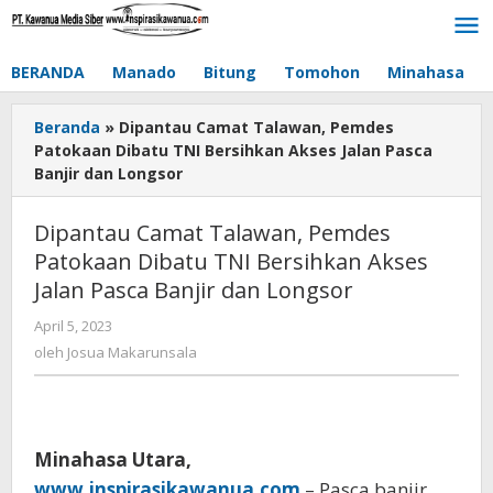
Lewati
ke
konten
BERANDA
Manado
Bitung
Tomohon
Minahasa
Beranda
»
Dipantau Camat Talawan, Pemdes
Patokaan Dibatu TNI Bersihkan Akses Jalan Pasca
Banjir dan Longsor
Dipantau Camat Talawan, Pemdes
Patokaan Dibatu TNI Bersihkan Akses
Jalan Pasca Banjir dan Longsor
April 5, 2023
oleh
Josua
oleh
Josua Makarunsala
Makarunsala
Minahasa Utara,
www.inspirasikawanua.com
– Pasca banjir