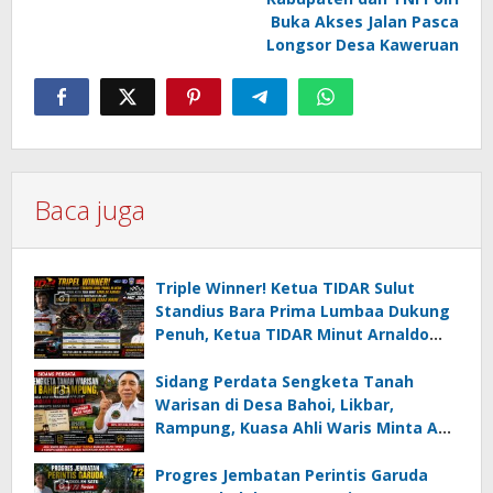
Buka Akses Jalan Pasca
Longsor Desa Kaweruan
Baca juga
Triple Winner! Ketua TIDAR Sulut
Standius Bara Prima Lumbaa Dukung
Penuh, Ketua TIDAR Minut Arnaldo
Kamagi Apresiasi Dominasi Pangeran
05 MC JOE Sapu Bersih Tiga Gelar
Sidang Perdata Sengketa Tanah
Juara Umum
Warisan di Desa Bahoi, Likbar,
Rampung, Kuasa Ahli Waris Minta APH
Usut Dugaan Mafia Tanah dan
Korupsi Dandes
Progres Jembatan Perintis Garuda