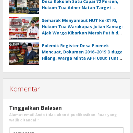
Desa Kokoleh Satu Capai 72 Persen,
Hukum Tua Adner Natan Target
Rampung Sebelum HUT RI ke-81
Semarak Menyambut HUT ke-81 RI,
Hukum Tua Warukapas Julian Kamagi
Ajak Warga Kibarkan Merah Putih dan
Gotong Royong Percantik Lingkungan
Polemik Register Desa Pinenek
Mencuat, Dokumen 2016–2019 Diduga
Hilang, Warga Minta APH Usut Tuntas
Dugaan Penahanan Register oleh Eks
Kumtua HK
Komentar
Tinggalkan Balasan
Alamat email Anda tidak akan dipublikasikan.
Ruas yang
wajib ditandai
*