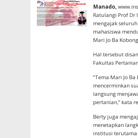
Manado,
www.ins
Ratulangi Prof Dr
mengajak seluruh
mahasiswa menduk
Mari Jo Ba Kobong
Hal tersebut dis
Fakultas Pertanian
“Tema Mari Jo Ba 
mencerminkan suat
langsung menjawa
pertanian,” kata re
Berty juga menga
menetapkan langk
institusi terutama