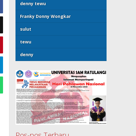
denny tewu
Franky Donny Wongkar
sulut
tewu
denny
Pos-pos Terbaru