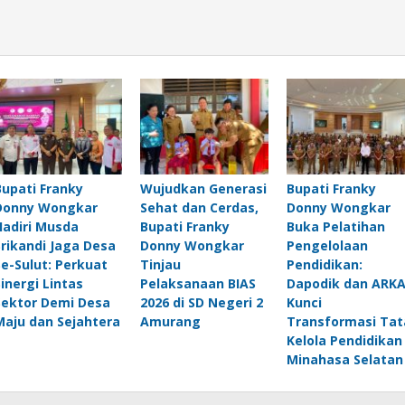
Bupati Franky
Wujudkan Generasi
Bupati Franky
Donny Wongkar
Sehat dan Cerdas,
Donny Wongkar
Hadiri Musda
Bupati Franky
Buka Pelatihan
Srikandi Jaga Desa
Donny Wongkar
Pengelolaan
Se-Sulut: Perkuat
Tinjau
Pendidikan:
Sinergi Lintas
Pelaksanaan BIAS
Dapodik dan ARK
Sektor Demi Desa
2026 di SD Negeri 2
Kunci
Maju dan Sejahtera
Amurang
Transformasi Tat
Kelola Pendidikan
Minahasa Selatan