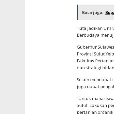
Baca juga:
Bupa
“Kita jadikan Unsr
Berbudaya menuju 
Gubernur Sulawesi
Provinsi Sulut Yei
Fakultas Pertania
dan strategi bidan
Selain mendapat i
juga dapat pengal
”Untuk mahasiswa 
Sulut. Lakukan p
pertanian organik