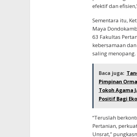
efektif dan efisie
Sementara itu, Ket
Maya Dondokambey
63 Fakultas Pertan
kebersamaan dan 
saling menopang.
Baca juga:
Tan
Pimpinan Ormas
Tokoh Agama J
Positif Bagi E
“Teruslah berkon
Pertanian, perkua
Unsrat,” pungkasny