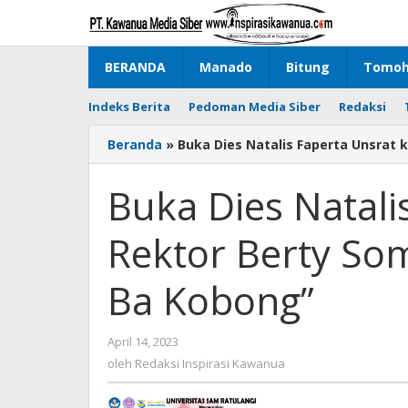
Lewati
ke
konten
BERANDA
Manado
Bitung
Tomo
Indeks Berita
Pedoman Media Siber
Redaksi
Beranda
»
Buka Dies Natalis Faperta Unsrat 
Buka Dies Natali
Rektor Berty So
Ba Kobong”
April 14, 2023
oleh
Redaksi
oleh
Redaksi Inspirasi Kawanua
Inspirasi
Kawanua