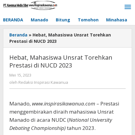
Lewati
ke
konten
BERANDA
Manado
Bitung
Tomohon
Minahasa
Beranda
»
Hebat, Mahasiswa Unsrat Torehkan
Prestasi di NUCD 2023
Hebat, Mahasiswa Unsrat Torehkan
Prestasi di NUCD 2023
Mei 15, 2023
oleh
Redaksi
oleh
Redaksi Inspirasi Kawanua
Inspirasi
Kawanua
Manado,
www.inspirasikawanua.com
– Prestasi
menggembirakan diraih mahasiswa Unsrat
Manado di acara NUDC (
National University
Debating Championship)
tahun 2023.