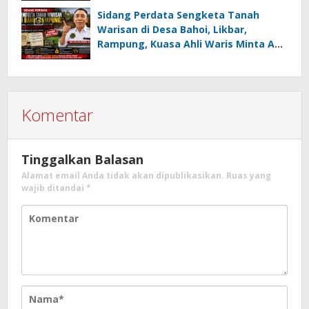
05 MC JOE Sapu Bersih Tiga Gelar
Sidang Perdata Sengketa Tanah
Juara Umum
Warisan di Desa Bahoi, Likbar,
Rampung, Kuasa Ahli Waris Minta APH
Usut Dugaan Mafia Tanah dan
Korupsi Dandes
Komentar
Tinggalkan Balasan
Alamat email Anda tidak akan dipublikasikan.
Ruas yang
wajib ditandai
*