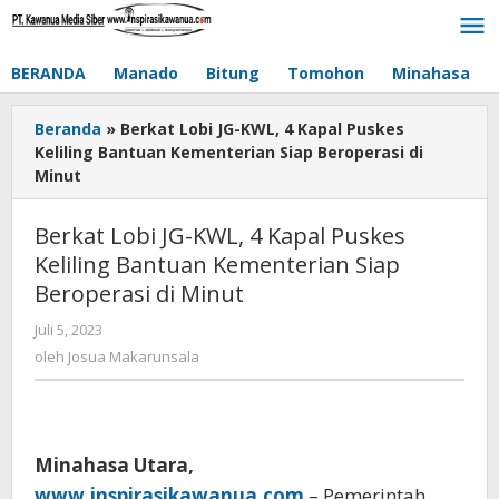
Lewati
ke
konten
BERANDA
Manado
Bitung
Tomohon
Minahasa
Beranda
»
Berkat Lobi JG-KWL, 4 Kapal Puskes
Keliling Bantuan Kementerian Siap Beroperasi di
Minut
Berkat Lobi JG-KWL, 4 Kapal Puskes
Keliling Bantuan Kementerian Siap
Beroperasi di Minut
Juli 5, 2023
oleh
Josua
oleh
Josua Makarunsala
Makarunsala
Minahasa Utara,
www.inspirasikawanua.com
– Pemerintah