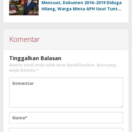
Mencuat, Dokumen 2016–2019 Diduga
Hilang, Warga Minta APH Usut Tuntas
Dugaan Penahanan Register oleh Eks
Kumtua HK
Komentar
Tinggalkan Balasan
Alamat email Anda tidak akan dipublikasikan.
Ruas yang
wajib ditandai
*