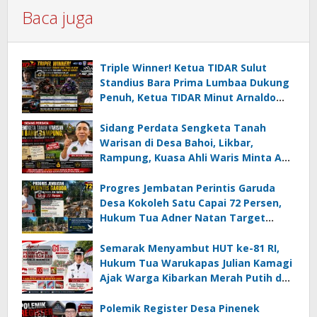
Baca juga
Triple Winner! Ketua TIDAR Sulut
Standius Bara Prima Lumbaa Dukung
Penuh, Ketua TIDAR Minut Arnaldo
Kamagi Apresiasi Dominasi Pangeran
05 MC JOE Sapu Bersih Tiga Gelar
Sidang Perdata Sengketa Tanah
Juara Umum
Warisan di Desa Bahoi, Likbar,
Rampung, Kuasa Ahli Waris Minta APH
Usut Dugaan Mafia Tanah dan
Korupsi Dandes
Progres Jembatan Perintis Garuda
Desa Kokoleh Satu Capai 72 Persen,
Hukum Tua Adner Natan Target
Rampung Sebelum HUT RI ke-81
Semarak Menyambut HUT ke-81 RI,
Hukum Tua Warukapas Julian Kamagi
Ajak Warga Kibarkan Merah Putih dan
Gotong Royong Percantik Lingkungan
Polemik Register Desa Pinenek