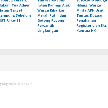
Capai 72 Persen,
Tua Warukapas
2016–2019 Diduga
Hukum Tua Adner
Julian Kamagi Ajak
Hilang, Warga
Natan Target
Warga Kibarkan
Minta APH Usut
Rampung Sebelum
Merah Putih dan
Tuntas Dugaan
HUT RI ke-81
Gotong Royong
Penahanan
Percantik
Register oleh Eks
Lingkungan
Kumtua HK
 yang wajib ditandai
*