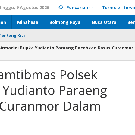
inggu, 9 Agustus 2026
Pencarian
Terms of Servi
hon
Minahasa
Bolmong Raya
Nusa Utara
Ber
Tentang Kita
irmadidi Bripka Yudianto Paraeng Pecahkan Kasus Curanmor
amtibmas Polsek
a Yudianto Paraeng
 Curanmor Dalam