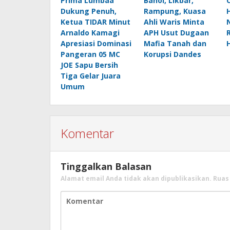
Prima Lumbaa
Bahoi, Likbar,
Dukung Penuh,
Rampung, Kuasa
Ketua TIDAR Minut
Ahli Waris Minta
Arnaldo Kamagi
APH Usut Dugaan
Apresiasi Dominasi
Mafia Tanah dan
Pangeran 05 MC
Korupsi Dandes
JOE Sapu Bersih
Tiga Gelar Juara
Umum
Komentar
Tinggalkan Balasan
Alamat email Anda tidak akan dipublikasikan.
Ruas