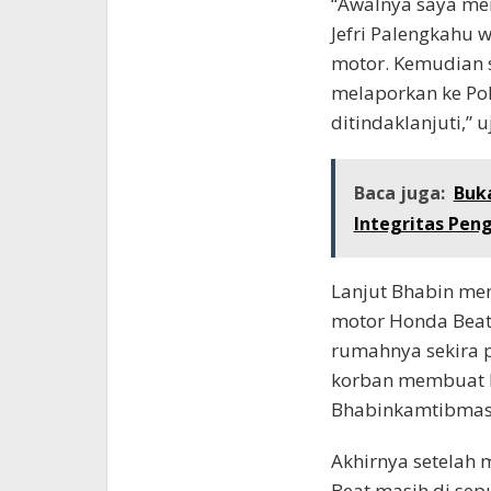
“Awalnya saya me
Jefri Palengkahu 
motor. Kemudian 
melaporkan ke Pol
ditindaklanjuti,” 
Baca juga:
Buk
Integritas Pen
Lanjut Bhabin men
motor Honda Beat 
rumahnya sekira p
korban membuat l
Bhabinkamtibmas 
Akhirnya setelah
Beat masih di se