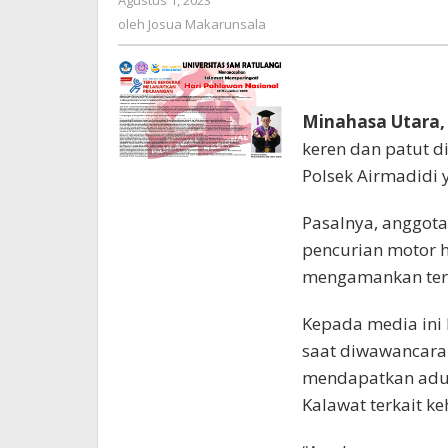
Agustus 1, 2023
oleh
Josua
oleh
Josua Makarunsala
Makarunsala
Minahasa Utara
keren dan patut d
Polsek Airmadidi 
Pasalnya, anggota
pencurian motor 
mengamankan ters
Kepada media ini
saat diwawancarai
mendapatkan adu
Kalawat terkait k