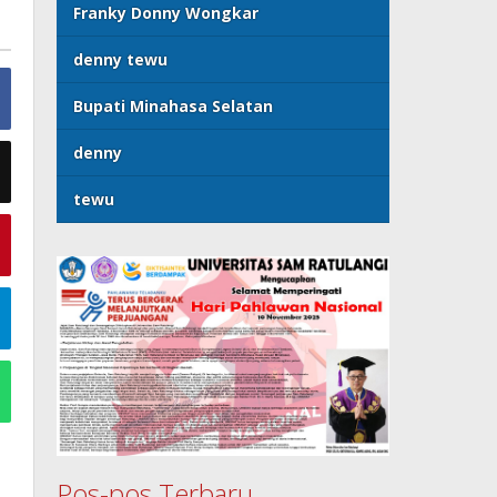
Franky Donny Wongkar
denny tewu
Bupati Minahasa Selatan
denny
tewu
Pos-pos Terbaru