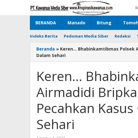
Lewati
M
ke
konten
BERANDA
Manado
Bitung
Tomo
Indeks Berita
Pedoman Media Siber
Redaksi
Beranda
»
Keren… Bhabinkamtibmas Polsek A
Dalam Sehari
Keren… Bhabink
Airmadidi Bripk
Pecahkan Kasus
Sehari