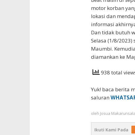
motor korban yang
lokasi dan mendap
informasi akhirnya
Dan tidak butuh w
Selasa (1/8/2023) 
Maumbi. Kemudian
diamankan ke Map
938 total vie
Yuk! baca berita m
saluran
WHATSA
oleh
Josua Makarunsal
Ikuti Kami Pada