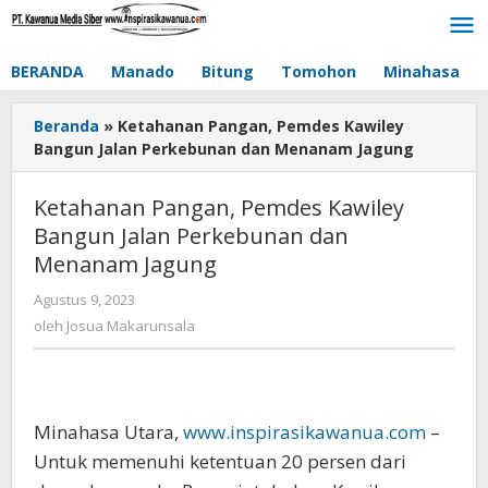
Lewati
ke
konten
BERANDA
Manado
Bitung
Tomohon
Minahasa
Beranda
»
Ketahanan Pangan, Pemdes Kawiley
Bangun Jalan Perkebunan dan Menanam Jagung
Ketahanan Pangan, Pemdes Kawiley
Bangun Jalan Perkebunan dan
Menanam Jagung
Agustus 9, 2023
oleh
Josua
oleh
Josua Makarunsala
Makarunsala
Minahasa Utara,
www.inspirasikawanua.com
–
Untuk memenuhi ketentuan 20 persen dari