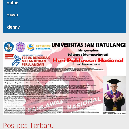
sulut
tewu
denny
Pos-pos Terbaru