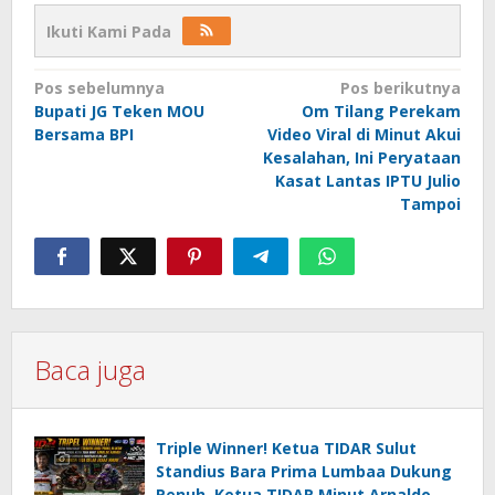
Ikuti Kami Pada
Navigasi
Pos sebelumnya
Pos berikutnya
Bupati JG Teken MOU
Om Tilang Perekam
pos
Bersama BPI
Video Viral di Minut Akui
Kesalahan, Ini Peryataan
Kasat Lantas IPTU Julio
Tampoi
Baca juga
Triple Winner! Ketua TIDAR Sulut
Standius Bara Prima Lumbaa Dukung
Penuh, Ketua TIDAR Minut Arnaldo