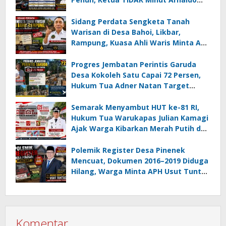
Kamagi Apresiasi Dominasi Pangeran
05 MC JOE Sapu Bersih Tiga Gelar
Sidang Perdata Sengketa Tanah
Juara Umum
Warisan di Desa Bahoi, Likbar,
Rampung, Kuasa Ahli Waris Minta APH
Usut Dugaan Mafia Tanah dan
Korupsi Dandes
Progres Jembatan Perintis Garuda
Desa Kokoleh Satu Capai 72 Persen,
Hukum Tua Adner Natan Target
Rampung Sebelum HUT RI ke-81
Semarak Menyambut HUT ke-81 RI,
Hukum Tua Warukapas Julian Kamagi
Ajak Warga Kibarkan Merah Putih dan
Gotong Royong Percantik Lingkungan
Polemik Register Desa Pinenek
Mencuat, Dokumen 2016–2019 Diduga
Hilang, Warga Minta APH Usut Tuntas
Dugaan Penahanan Register oleh Eks
Kumtua HK
Komentar