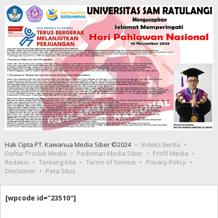
Hak Cipta PT. Kawanua Media Siber ©2024
Indeks Berita
Daftar Produk Media
Pedoman Media Siber
Profil Media
Redaksi
Tentang Kita
Terms of Service
Privacy Policy
Disclaimer
Peta Situs
[wpcode id=”23510″]