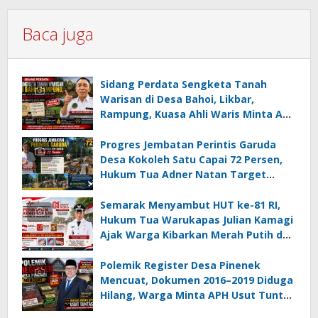
Baca juga
Sidang Perdata Sengketa Tanah
Warisan di Desa Bahoi, Likbar,
Rampung, Kuasa Ahli Waris Minta APH
Usut Dugaan Mafia Tanah dan
Korupsi Dandes
Progres Jembatan Perintis Garuda
Desa Kokoleh Satu Capai 72 Persen,
Hukum Tua Adner Natan Target
Rampung Sebelum HUT RI ke-81
Semarak Menyambut HUT ke-81 RI,
Hukum Tua Warukapas Julian Kamagi
Ajak Warga Kibarkan Merah Putih dan
Gotong Royong Percantik Lingkungan
Polemik Register Desa Pinenek
Mencuat, Dokumen 2016–2019 Diduga
Hilang, Warga Minta APH Usut Tuntas
Dugaan Penahanan Register oleh Eks