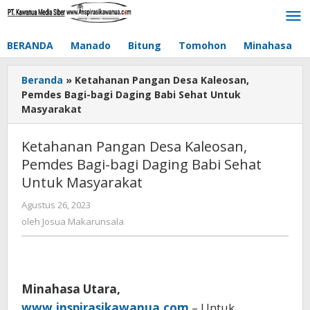
Lewati
ke
konten
BERANDA
Manado
Bitung
Tomohon
Minahasa
Beranda
»
Ketahanan Pangan Desa Kaleosan,
Pemdes Bagi-bagi Daging Babi Sehat Untuk
Masyarakat
Ketahanan Pangan Desa Kaleosan,
Pemdes Bagi-bagi Daging Babi Sehat
Untuk Masyarakat
Agustus 26, 2023
oleh
Josua
oleh
Josua Makarunsala
Makarunsala
Minahasa Utara,
www.inspirasikawanua.com
– Untuk