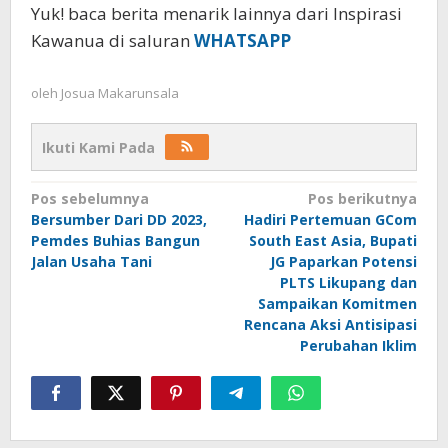
Yuk! baca berita menarik lainnya dari Inspirasi
Kawanua di saluran
WHATSAPP
oleh
Josua Makarunsala
Ikuti Kami Pada
Navigasi
Pos sebelumnya
Pos berikutnya
Bersumber Dari DD 2023,
Hadiri Pertemuan GCom
pos
Pemdes Buhias Bangun
South East Asia, Bupati
Jalan Usaha Tani
JG Paparkan Potensi
PLTS Likupang dan
Sampaikan Komitmen
Rencana Aksi Antisipasi
Perubahan Iklim