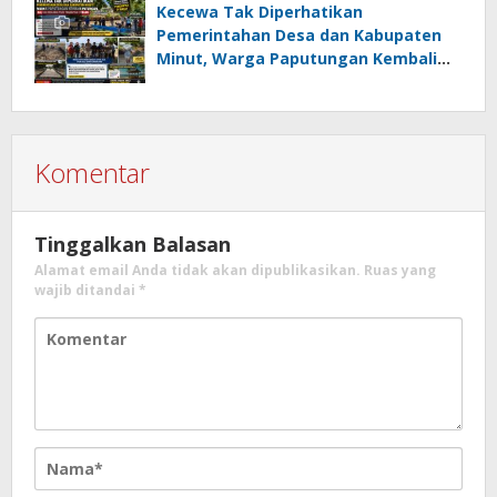
Kumtua HK
Kecewa Tak Diperhatikan
Pemerintahan Desa dan Kabupaten
Minut, Warga Paputungan Kembali
Patungan, Kali Ini Rehabilitasi
Tambatan Perahu
Komentar
Tinggalkan Balasan
Alamat email Anda tidak akan dipublikasikan.
Ruas yang
wajib ditandai
*