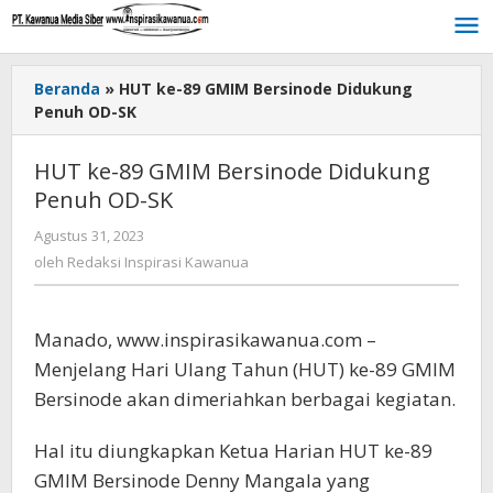
Lewati
ke
konten
Beranda
»
HUT ke-89 GMIM Bersinode Didukung
Penuh OD-SK
HUT ke-89 GMIM Bersinode Didukung
Penuh OD-SK
Agustus 31, 2023
oleh
Redaksi
oleh
Redaksi Inspirasi Kawanua
Inspirasi
Kawanua
Manado, www.inspirasikawanua.com –
Menjelang Hari Ulang Tahun (HUT) ke-89 GMIM
Bersinode akan dimeriahkan berbagai kegiatan.
Hal itu diungkapkan Ketua Harian HUT ke-89
GMIM Bersinode Denny Mangala yang