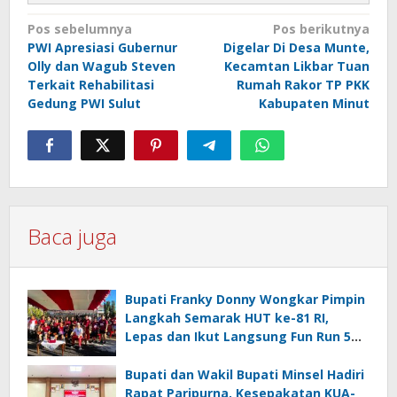
Navigasi
Pos sebelumnya
Pos berikutnya
PWI Apresiasi Gubernur
Digelar Di Desa Munte,
pos
Olly dan Wagub Steven
Kecamtan Likbar Tuan
Terkait Rehabilitasi
Rumah Rakor TP PKK
Gedung PWI Sulut
Kabupaten Minut
Baca juga
Bupati Franky Donny Wongkar Pimpin
Langkah Semarak HUT ke-81 RI,
Lepas dan Ikut Langsung Fun Run 5
Km di Amurang
Bupati dan Wakil Bupati Minsel Hadiri
Rapat Paripurna, Kesepakatan KUA-