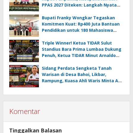
PPAS 2027 Diteken: Langkah Nyata
Wujudkan Minsel Maju dan Sejahtera
Bupati Franky Wongkar Tegaskan
Komitmen Kuat: Rp400 Juta Bantuan
Pendidikan untuk 180 Mahasiswa
Minahasa Selatan
Triple Winner! Ketua TIDAR Sulut
Standius Bara Prima Lumbaa Dukung
Penuh, Ketua TIDAR Minut Arnaldo
Kamagi Apresiasi Dominasi Pangeran
05 MC JOE Sapu Bersih Tiga Gelar
Sidang Perdata Sengketa Tanah
Juara Umum
Warisan di Desa Bahoi, Likbar,
Rampung, Kuasa Ahli Waris Minta APH
Usut Dugaan Mafia Tanah dan
Korupsi Dandes
Komentar
Tinggalkan Balasan